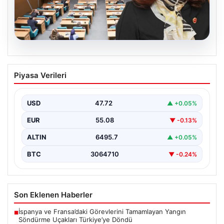
05.08.2026
Üsküdar Belediyesi’nde başkanvekili
Piyasa Verileri
Sibel Tan Çetinkaya oldu
USD
47.72
▲ +0.05%
EUR
55.08
▼ -0.13%
ALTIN
6495.7
▲ +0.05%
BTC
3064710
▼ -0.24%
Son Eklenen Haberler
İspanya ve Fransa’daki Görevlerini Tamamlayan Yangın
■
Söndürme Uçakları Türkiye’ye Döndü