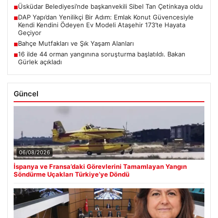
Üsküdar Belediyesi’nde başkanvekili Sibel Tan Çetinkaya oldu
■
DAP Yapı’dan Yenilikçi Bir Adım: Emlak Konut Güvencesiyle
■
Kendi Kendini Ödeyen Ev Modeli Ataşehir 173’te Hayata
Geçiyor
Bahçe Mutfakları ve Şık Yaşam Alanları
■
16 ilde 44 orman yangınına soruşturma başlatıldı. Bakan
■
Gürlek açıkladı
Güncel
06/08/2026
İspanya ve Fransa’daki Görevlerini Tamamlayan Yangın
Söndürme Uçakları Türkiye’ye Döndü