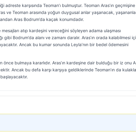
iği adreste karşısında Teoman’ı bulmuştur. Teoman Aras’ın geçmişine 
. Aras ve Teoman arasında yoğun duygusal anlar yaşanacak, yaşananla
er yandan Aras Bodrum’da kaçak konumdadır.
mesajları atıp kardeşini vereceğini söyleyen adama ulaşması
gibi Bodrum’da alanı ve zamanı daralır. Aras’ın orada kalabilmesi iç
nayacaktır. Ancak bu kumar sonunda Leyla’nın bir bedel ödemesini
 önce bulmaya kararlıdır. Aras’ın kardeşine dair bulduğu bir iz onu A
cektir. Ancak bu defa karşı karşıya geldiklerinde Teoman’ın da kulakl
başlayacaktır.