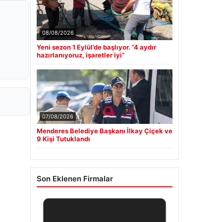
08/08/2026
Yeni sezon 1 Eylül’de başlıyor. “4 aydır
hazırlanıyoruz, işaretler iyi”
07/08/2026
Menderes Belediye Başkanı İlkay Çiçek ve
9 Kişi Tutuklandı
Son Eklenen Firmalar