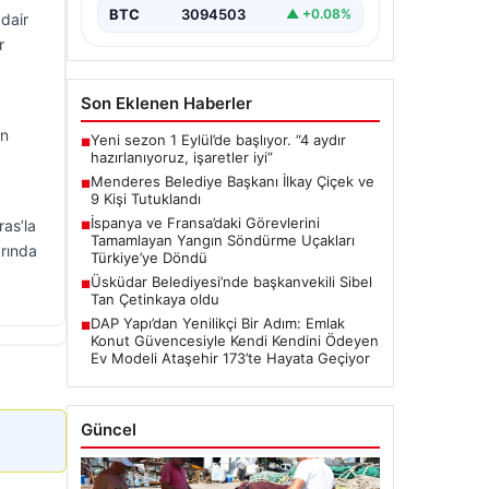
BTC
3094503
▲ +0.08%
dair
r
Son Eklenen Haberler
in
Yeni sezon 1 Eylül’de başlıyor. “4 aydır
■
hazırlanıyoruz, işaretler iyi”
Menderes Belediye Başkanı İlkay Çiçek ve
■
9 Kişi Tutuklandı
İspanya ve Fransa’daki Görevlerini
ras’la
■
Tamamlayan Yangın Söndürme Uçakları
arında
Türkiye’ye Döndü
Üsküdar Belediyesi’nde başkanvekili Sibel
■
Tan Çetinkaya oldu
DAP Yapı’dan Yenilikçi Bir Adım: Emlak
■
Konut Güvencesiyle Kendi Kendini Ödeyen
Ev Modeli Ataşehir 173’te Hayata Geçiyor
Güncel