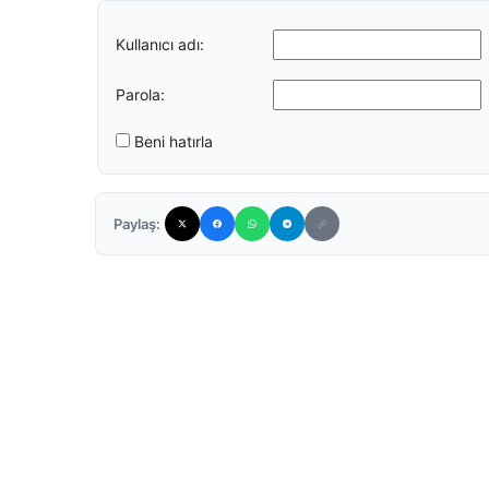
Kullanıcı adı:
Parola:
Beni hatırla
Paylaş: