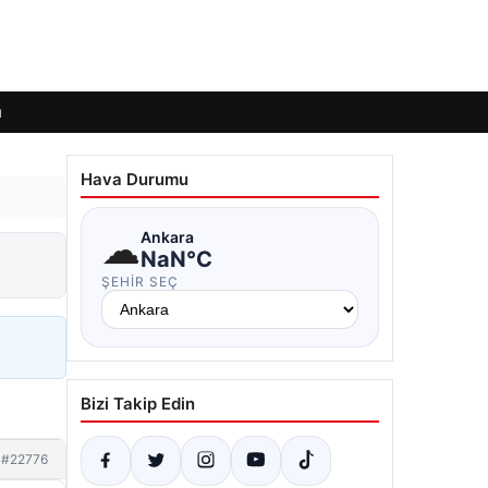
ı
Hava Durumu
☁
Ankara
NaN°C
ŞEHIR SEÇ
Bizi Takip Edin
#22776