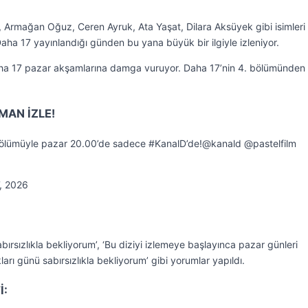
Armağan Oğuz, Ceren Ayruk, Ata Yaşat, Dilara Aksüyek gibi isimleri
aha 17 yayınlandığı günden bu yana büyük bir ilgiyle izleniyor.
ha 17 pazar akşamlarına damga vuruyor. Daha 17’nin 4. bölümünden 
MAN İZLE!
ölümüyle pazar 20.00’de sadece #KanalD’de!@kanald @pastelfilm
, 2026
bırsızlıkla bekliyorum’, ‘Bu diziyi izlemeye başlayınca pazar günleri
arı günü sabırsızlıkla bekliyorum’ gibi yorumlar yapıldı.
İ: