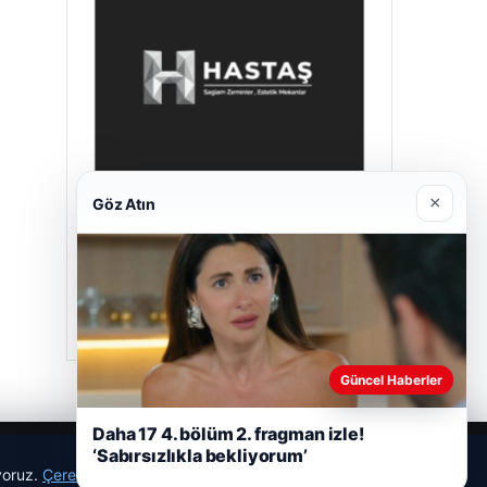
×
Göz Atın
Hastaş Beton
26/05/2026
Güncel Haberler
Daha 17 4. bölüm 2. fragman izle!
‘Sabırsızlıkla bekliyorum’
ıyoruz.
Çerez Politikamız
Reddet
Kabul Et