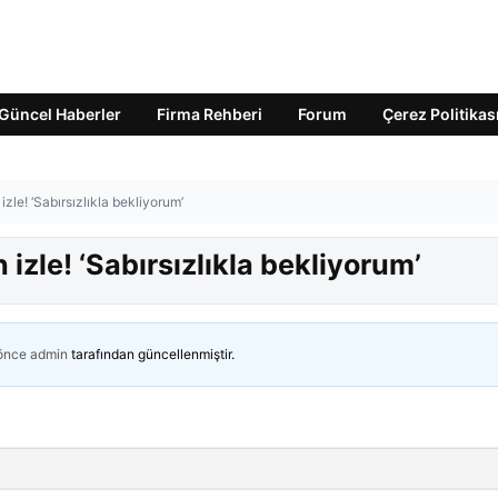
Güncel Haberler
Firma Rehberi
Forum
Çerez Politikas
zle! ‘Sabırsızlıkla bekliyorum’
izle! ‘Sabırsızlıkla bekliyorum’
 önce
admin
tarafından güncellenmiştir.