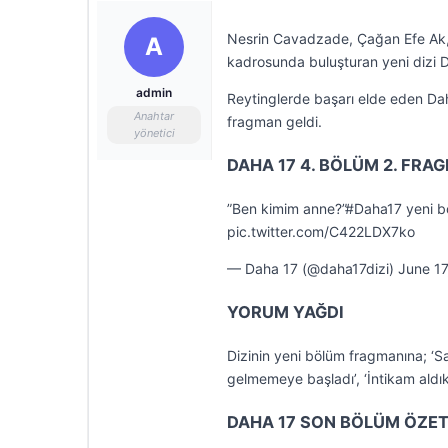
Nesrin Cavadzade, Çağan Efe Ak, 
A
kadrosunda buluşturan yeni dizi D
admin
Reytinglerde başarı elde eden Da
Anahtar
fragman geldi.
yönetici
DAHA 17 4. BÖLÜM 2. FRAG
”Ben kimim anne?”#Daha17 yeni b
pic.twitter.com/C422LDX7ko
— Daha 17 (@daha17dizi) June 17
YORUM YAĞDI
Dizinin yeni bölüm fragmanına; ‘Sa
gelmemeye başladı’, ‘İntikam aldıkl
DAHA 17 SON BÖLÜM ÖZET