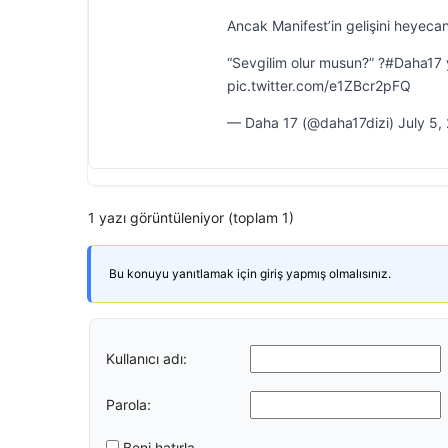
Ancak Manifest’in gelişini heyecan
“Sevgilim olur musun?” ?#Daha17
pic.twitter.com/e1ZBcr2pFQ
— Daha 17 (@daha17dizi) July 5,
1 yazı görüntüleniyor (toplam 1)
Bu konuyu yanıtlamak için giriş yapmış olmalısınız.
Kullanıcı adı:
Parola:
Beni hatırla