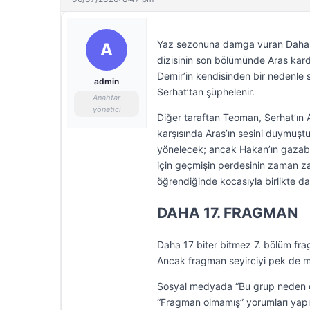
Yaz sezonuna damga vuran Daha 1
A
dizisinin son bölümünde Aras kard
Demir’in kendisinden bir nedenle sa
admin
Serhat’tan şüphelenir.
Anahtar
yönetici
Diğer taraftan Teoman, Serhat’ın 
karşısında Aras’ın sesini duymuştu
yönelecek; ancak Hakan’ın gazabı
için geçmişin perdesinin zaman 
öğrendiğinde kocasıyla birlikte d
DAHA 17. FRAGMAN
Daha 17 biter bitmez 7. bölüm fra
Ancak fragman seyirciyi pek de m
Sosyal medyada “Bu grup neden g
“Fragman olmamış” yorumları yapıl