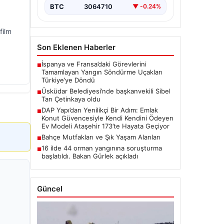
BTC
3064710
▼ -0.24%
film
Son Eklenen Haberler
İspanya ve Fransa’daki Görevlerini
■
Tamamlayan Yangın Söndürme Uçakları
Türkiye’ye Döndü
Üsküdar Belediyesi’nde başkanvekili Sibel
■
Tan Çetinkaya oldu
DAP Yapı’dan Yenilikçi Bir Adım: Emlak
■
Konut Güvencesiyle Kendi Kendini Ödeyen
Ev Modeli Ataşehir 173’te Hayata Geçiyor
Bahçe Mutfakları ve Şık Yaşam Alanları
■
16 ilde 44 orman yangınına soruşturma
■
başlatıldı. Bakan Gürlek açıkladı
Güncel