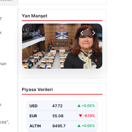
Yan Manşet
7
k
onun
05.08.2026
Üsküdar Belediyesi’nde
Piyasa Verileri
başkanvekili Sibel Tan
Çetinkaya oldu
ı.
USD
47.72
▲ +0.05%
EUR
55.08
▼ -0.13%
siz”,
ALTIN
6495.7
▲ +0.05%