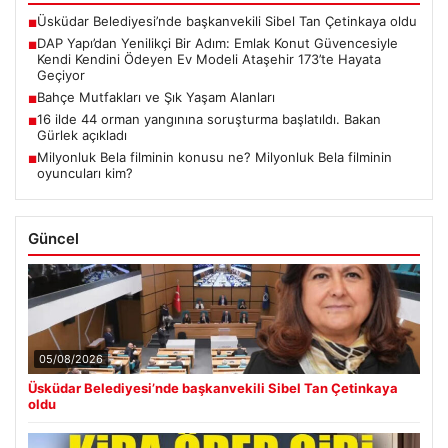
Üsküdar Belediyesi’nde başkanvekili Sibel Tan Çetinkaya oldu
■
DAP Yapı’dan Yenilikçi Bir Adım: Emlak Konut Güvencesiyle
■
Kendi Kendini Ödeyen Ev Modeli Ataşehir 173’te Hayata
Geçiyor
Bahçe Mutfakları ve Şık Yaşam Alanları
■
16 ilde 44 orman yangınına soruşturma başlatıldı. Bakan
■
Gürlek açıkladı
Milyonluk Bela filminin konusu ne? Milyonluk Bela filminin
■
oyuncuları kim?
Güncel
05/08/2026
Üsküdar Belediyesi’nde başkanvekili Sibel Tan Çetinkaya
oldu