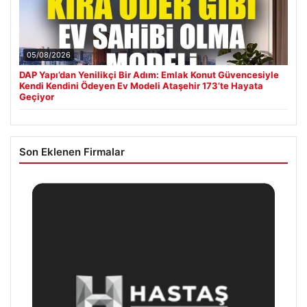
05/08/2026
DAP Yapı’dan Yenilikçi Bir Adım: Emlak Konut Güvencesiyle
Kendi Kendini Ödeyen Ev Modeli Ataşehir 173’te Hayata
Geçiyor
Son Eklenen Firmalar