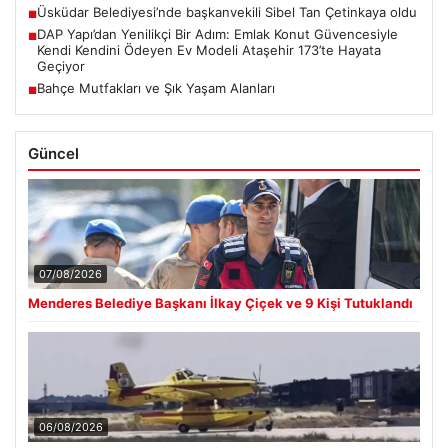
Üsküdar Belediyesi’nde başkanvekili Sibel Tan Çetinkaya oldu
■
DAP Yapı’dan Yenilikçi Bir Adım: Emlak Konut Güvencesiyle
■
Kendi Kendini Ödeyen Ev Modeli Ataşehir 173’te Hayata
Geçiyor
Bahçe Mutfakları ve Şık Yaşam Alanları
■
Güncel
07/08/2026
Menderes Belediye Başkanı İlkay Çiçek ve 9 Kişi Tutuklandı
06/08/2026