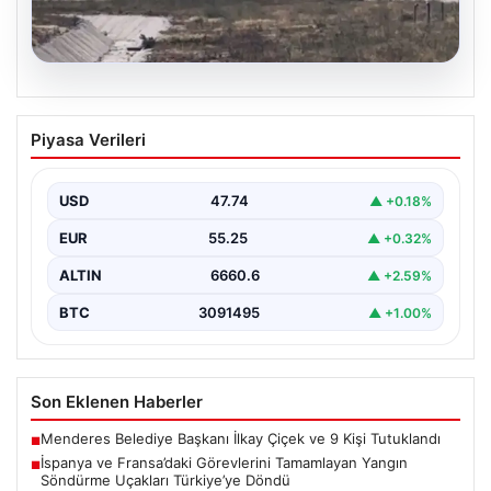
06.08.2026
İspanya ve Fransa’daki Görevlerini
Piyasa Verileri
Tamamlayan Yangın Söndürme Uçakları
Türkiye’ye Döndü
USD
47.74
▲ +0.18%
Orman Genel Müdürlüğü tarafından yapılan açıklamada,
yaz aylarında İspanya ve Fransa’da meydana gelen
EUR
55.25
▲ +0.32%
büyük…
ALTIN
6660.6
▲ +2.59%
BTC
3091495
▲ +1.00%
Son Eklenen Haberler
Menderes Belediye Başkanı İlkay Çiçek ve 9 Kişi Tutuklandı
■
İspanya ve Fransa’daki Görevlerini Tamamlayan Yangın
■
Söndürme Uçakları Türkiye’ye Döndü