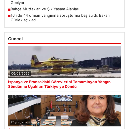
Geçiyor
Bahçe Mutfakları ve Şık Yaşam Alanları
■
16 ilde 44 orman yangınına soruşturma başlatıldı. Bakan
■
Gürlek açıkladı
Güncel
06/08/2026
İspanya ve Fransa’daki Görevlerini Tamamlayan Yangın
Söndürme Uçakları Türkiye’ye Döndü
05/08/2026