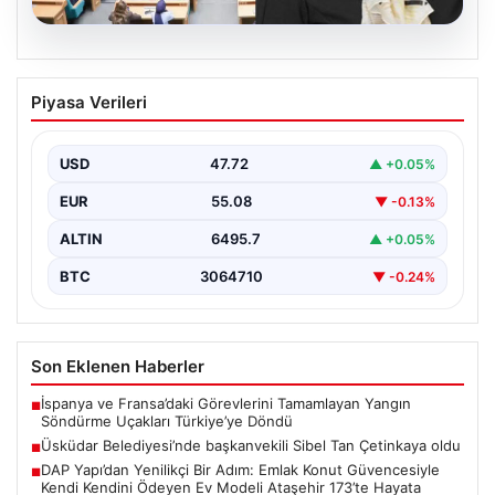
05.08.2026
Üsküdar Belediyesi’nde başkanvekili
Piyasa Verileri
Sibel Tan Çetinkaya oldu
USD
47.72
▲ +0.05%
EUR
55.08
▼ -0.13%
ALTIN
6495.7
▲ +0.05%
BTC
3064710
▼ -0.24%
Son Eklenen Haberler
İspanya ve Fransa’daki Görevlerini Tamamlayan Yangın
■
Söndürme Uçakları Türkiye’ye Döndü
Üsküdar Belediyesi’nde başkanvekili Sibel Tan Çetinkaya oldu
■
DAP Yapı’dan Yenilikçi Bir Adım: Emlak Konut Güvencesiyle
■
Kendi Kendini Ödeyen Ev Modeli Ataşehir 173’te Hayata