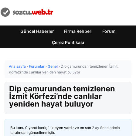
Güncel Haberler
Firma Rehberi
Forum
Çerez Politikası
Ana sayfa
›
Forumlar
›
Genel
›
Dip çamurundan temizlenen İzmit
Körfezi’nde canlılar yeniden hayat buluyor
Dip çamurundan temizlenen
İzmit Körfezi’nde canlılar
yeniden hayat buluyor
Bu konu 0 yanıt içerir, 1 izleyen vardır ve en son
2 ay önce
admin
tarafından güncellenmiştir.