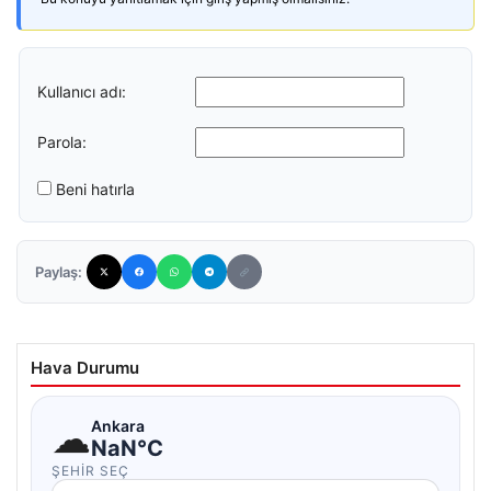
Kullanıcı adı:
Parola:
Beni hatırla
Paylaş:
Hava Durumu
☁
Ankara
NaN°C
ŞEHIR SEÇ