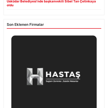
Üsküdar Belediyesi’nde başkanvekili Sibel Tan Çetinkaya
oldu
Son Eklenen Firmalar