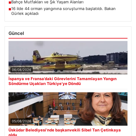
Bahçe Mutfakları ve Şık Yaşam Alanları
■
16 ilde 44 orman yangınına soruşturma başlatıldı. Bakan
■
Gürlek açıkladı
Güncel
06/08/2026
İspanya ve Fransa’daki Görevlerini Tamamlayan Yangın
Söndürme Uçakları Türkiye’ye Döndü
05/08/2026
Üsküdar Belediyesi’nde başkanvekili Sibel Tan Çetinkaya
oldu