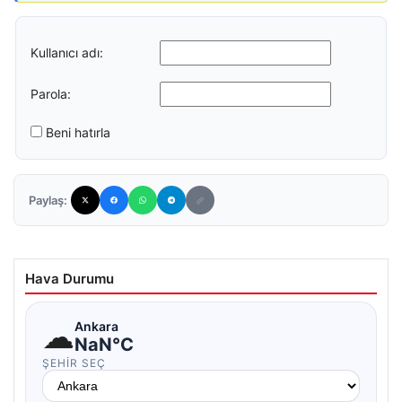
Kullanıcı adı:
Parola:
Beni hatırla
Paylaş:
Hava Durumu
☁
Ankara
NaN°C
ŞEHIR SEÇ