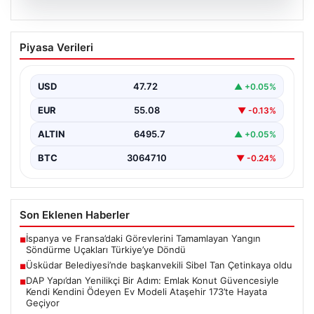
05.08.2026
Üsküdar Belediyesi’nde başkanvekili
Piyasa Verileri
Sibel Tan Çetinkaya oldu
USD
47.72
▲ +0.05%
EUR
55.08
▼ -0.13%
ALTIN
6495.7
▲ +0.05%
BTC
3064710
▼ -0.24%
Son Eklenen Haberler
İspanya ve Fransa’daki Görevlerini Tamamlayan Yangın
■
Söndürme Uçakları Türkiye’ye Döndü
Üsküdar Belediyesi’nde başkanvekili Sibel Tan Çetinkaya oldu
■
DAP Yapı’dan Yenilikçi Bir Adım: Emlak Konut Güvencesiyle
■
Kendi Kendini Ödeyen Ev Modeli Ataşehir 173’te Hayata
Geçiyor