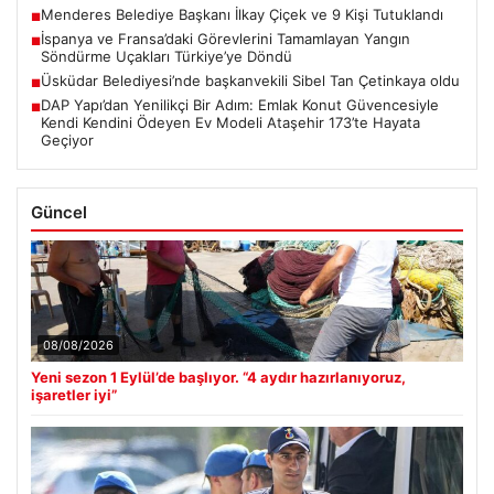
Menderes Belediye Başkanı İlkay Çiçek ve 9 Kişi Tutuklandı
■
İspanya ve Fransa’daki Görevlerini Tamamlayan Yangın
■
Söndürme Uçakları Türkiye’ye Döndü
Üsküdar Belediyesi’nde başkanvekili Sibel Tan Çetinkaya oldu
■
DAP Yapı’dan Yenilikçi Bir Adım: Emlak Konut Güvencesiyle
■
Kendi Kendini Ödeyen Ev Modeli Ataşehir 173’te Hayata
Geçiyor
Güncel
08/08/2026
Yeni sezon 1 Eylül’de başlıyor. “4 aydır hazırlanıyoruz,
işaretler iyi”