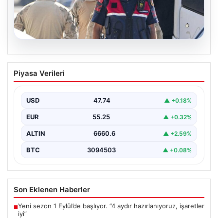
07.08.2026
Menderes Belediye Başkanı İlkay Çiçek
Piyasa Verileri
ve 9 Kişi Tutuklandı
İzmir'in Menderes ilçesinde, belediye başkanı İlkay
Çiçek'in de aralarında bulunduğu isimlere yönelik
USD
47.74
▲ +0.18%
yürütülen kapsamlı…
EUR
55.25
▲ +0.32%
ALTIN
6660.6
▲ +2.59%
BTC
3094503
▲ +0.08%
Son Eklenen Haberler
Yeni sezon 1 Eylül’de başlıyor. “4 aydır hazırlanıyoruz, işaretler
■
iyi”