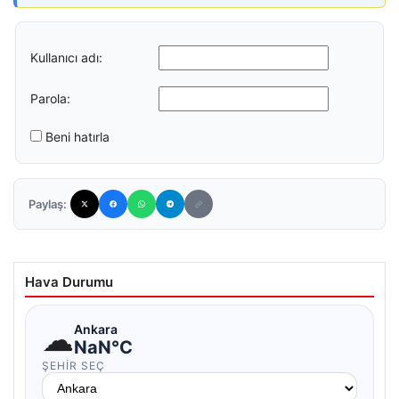
Kullanıcı adı:
Parola:
Beni hatırla
Paylaş:
Hava Durumu
☁
Ankara
NaN°C
ŞEHIR SEÇ