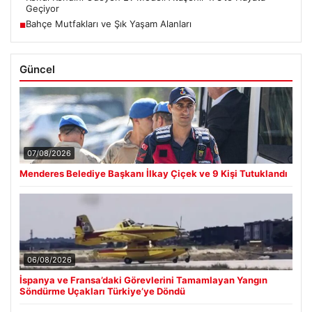
Geçiyor
Bahçe Mutfakları ve Şık Yaşam Alanları
■
Güncel
07/08/2026
Menderes Belediye Başkanı İlkay Çiçek ve 9 Kişi Tutuklandı
06/08/2026
İspanya ve Fransa’daki Görevlerini Tamamlayan Yangın
Söndürme Uçakları Türkiye’ye Döndü