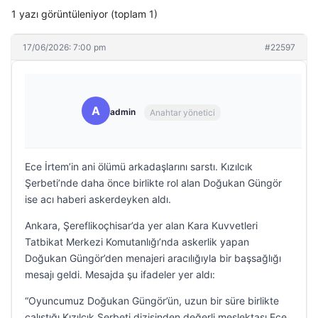
1 yazı görüntüleniyor (toplam 1)
17/06/2026: 7:00 pm
#22597
A
admin
Anahtar yönetici
Ece İrtem’in ani ölümü arkadaşlarını sarstı. Kızılcık
Şerbeti’nde daha önce birlikte rol alan Doğukan Güngör
ise acı haberi askerdeyken aldı.
Ankara, Şereflikoçhisar’da yer alan Kara Kuvvetleri
Tatbikat Merkezi Komutanlığı’nda askerlik yapan
Doğukan Güngör’den menajeri aracılığıyla bir başsağlığı
mesajı geldi. Mesajda şu ifadeler yer aldı:
“Oyuncumuz Doğukan Güngör’ün, uzun bir süre birlikte
çalıştığı Kızılcık Şerbeti dizisinden değerli meslektaşı Ece