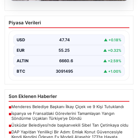
06.08.2026
İspanya ve Fransa’daki Görevlerini
Piyasa Verileri
Tamamlayan Yangın Söndürme Uçakları
Türkiye’ye Döndü
USD
47.74
▲ +0.18%
Orman Genel Müdürlüğü tarafından yapılan açıklamada,
yaz aylarında İspanya ve Fransa’da meydana gelen
EUR
55.25
▲ +0.32%
büyük…
ALTIN
6660.6
▲ +2.59%
BTC
3091495
▲ +1.00%
Son Eklenen Haberler
Menderes Belediye Başkanı İlkay Çiçek ve 9 Kişi Tutuklandı
■
İspanya ve Fransa’daki Görevlerini Tamamlayan Yangın
■
Söndürme Uçakları Türkiye’ye Döndü
Üsküdar Belediyesi’nde başkanvekili Sibel Tan Çetinkaya oldu
■
DAP Yapı’dan Yenilikçi Bir Adım: Emlak Konut Güvencesiyle
■
Kendi Kendini Ödeyen Ev Modeli Ataşehir 173’te Hayata