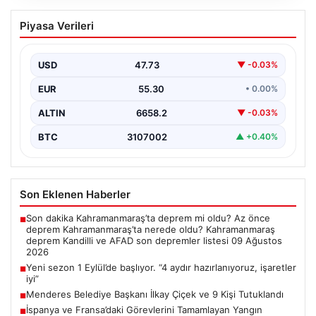
Yeni sezon 1 Eylül’de başlıyor. “4 aydır
Piyasa Verileri
hazırlanıyoruz, işaretler iyi”
USD
47.73
▼ -0.03%
EUR
55.30
• 0.00%
ALTIN
6658.2
▼ -0.03%
BTC
3107002
▲ +0.40%
Son Eklenen Haberler
Son dakika Kahramanmaraş’ta deprem mi oldu? Az önce
■
deprem Kahramanmaraş’ta nerede oldu? Kahramanmaraş
deprem Kandilli ve AFAD son depremler listesi 09 Ağustos
2026
Yeni sezon 1 Eylül’de başlıyor. “4 aydır hazırlanıyoruz, işaretler
■
iyi”
Menderes Belediye Başkanı İlkay Çiçek ve 9 Kişi Tutuklandı
■
İspanya ve Fransa’daki Görevlerini Tamamlayan Yangın
■