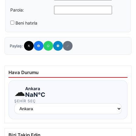
Parola:
Beni hatırla
Paylaş:
Hava Durumu
☁
Ankara
NaN°C
ŞEHIR SEÇ
Bizi Takip Edin