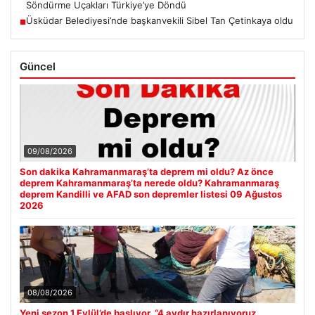
Söndürme Uçakları Türkiye’ye Döndü
Üsküdar Belediyesi’nde başkanvekili Sibel Tan Çetinkaya oldu
■
Güncel
09/08/2026
Son dakika Kahramanmaraş’ta deprem mi oldu? Az önce
deprem Kahramanmaraş’ta nerede oldu? Kahramanmaraş
deprem Kandilli ve AFAD son depremler listesi 09 Ağustos
2026
08/08/2026
Yeni sezon 1 Eylül’de başlıyor. “4 aydır hazırlanıyoruz,