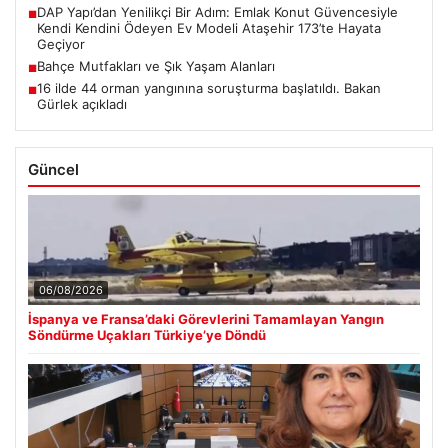
DAP Yapı’dan Yenilikçi Bir Adım: Emlak Konut Güvencesiyle
■
Kendi Kendini Ödeyen Ev Modeli Ataşehir 173’te Hayata
Geçiyor
Bahçe Mutfakları ve Şık Yaşam Alanları
■
16 ilde 44 orman yangınına soruşturma başlatıldı. Bakan
■
Gürlek açıkladı
Güncel
06/08/2026
İspanya ve Fransa’daki Görevlerini Tamamlayan Yangın
Söndürme Uçakları Türkiye’ye Döndü