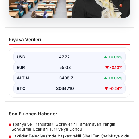
05.08.2026
Üsküdar Belediyesi’nde başkanvekili
Piyasa Verileri
Sibel Tan Çetinkaya oldu
USD
47.72
▲ +0.05%
EUR
55.08
▼ -0.13%
ALTIN
6495.7
▲ +0.05%
BTC
3064710
▼ -0.24%
Son Eklenen Haberler
İspanya ve Fransa’daki Görevlerini Tamamlayan Yangın
■
Söndürme Uçakları Türkiye’ye Döndü
Üsküdar Belediyesi’nde başkanvekili Sibel Tan Çetinkaya oldu
■