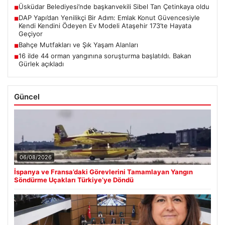
Üsküdar Belediyesi’nde başkanvekili Sibel Tan Çetinkaya oldu
■
DAP Yapı’dan Yenilikçi Bir Adım: Emlak Konut Güvencesiyle
■
Kendi Kendini Ödeyen Ev Modeli Ataşehir 173’te Hayata
Geçiyor
Bahçe Mutfakları ve Şık Yaşam Alanları
■
16 ilde 44 orman yangınına soruşturma başlatıldı. Bakan
■
Gürlek açıkladı
Güncel
06/08/2026
İspanya ve Fransa’daki Görevlerini Tamamlayan Yangın
Söndürme Uçakları Türkiye’ye Döndü