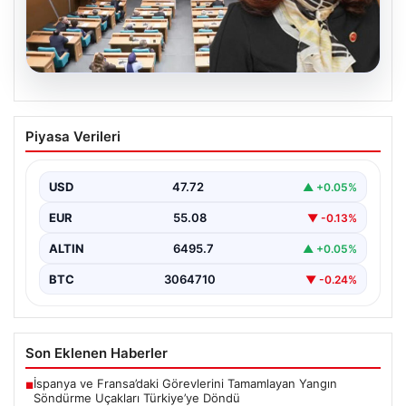
05.08.2026
Üsküdar Belediyesi’nde başkanvekili
Piyasa Verileri
Sibel Tan Çetinkaya oldu
USD
47.72
▲ +0.05%
EUR
55.08
▼ -0.13%
ALTIN
6495.7
▲ +0.05%
BTC
3064710
▼ -0.24%
Son Eklenen Haberler
İspanya ve Fransa’daki Görevlerini Tamamlayan Yangın
■
Söndürme Uçakları Türkiye’ye Döndü