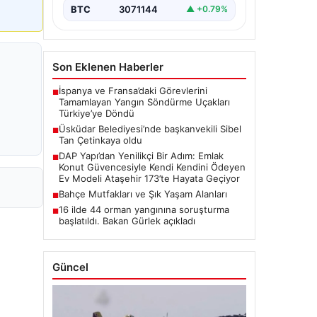
BTC
3071144
▲ +0.79%
Son Eklenen Haberler
İspanya ve Fransa’daki Görevlerini
■
Tamamlayan Yangın Söndürme Uçakları
Türkiye’ye Döndü
Üsküdar Belediyesi’nde başkanvekili Sibel
■
Tan Çetinkaya oldu
DAP Yapı’dan Yenilikçi Bir Adım: Emlak
■
Konut Güvencesiyle Kendi Kendini Ödeyen
Ev Modeli Ataşehir 173’te Hayata Geçiyor
Bahçe Mutfakları ve Şık Yaşam Alanları
■
16 ilde 44 orman yangınına soruşturma
■
başlatıldı. Bakan Gürlek açıkladı
Güncel