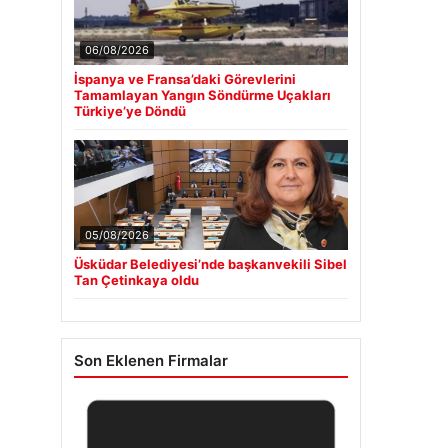
06/08/2026
İspanya ve Fransa’daki Görevlerini
Tamamlayan Yangın Söndürme Uçakları
Türkiye’ye Döndü
05/08/2026
Üsküdar Belediyesi’nde başkanvekili Sibel
Tan Çetinkaya oldu
Son Eklenen Firmalar