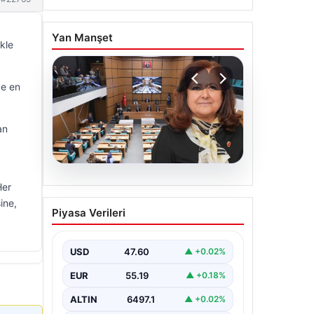
Yan Manşet
kle
de en
an
05.08.2026
Her
Üsküdar Belediyesi’nde
ine,
Piyasa Verileri
başkanvekili Sibel Tan
Çetinkaya oldu
USD
47.60
▲ +0.02%
EUR
55.19
▲ +0.18%
ALTIN
6497.1
▲ +0.02%