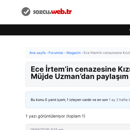
Ana sayfa
›
Forumlar
›
Magazin
›
Ece İrtem’in cenazesine Kız
Ece İrtem’in cenazesine Kız
Müjde Uzman’dan paylaşım
Bu konu 0 yanıt içerir, 1 izleyen vardır ve en son
1 ay 2 hafta
1 yazı görüntüleniyor (toplam 1)
19/06/2026: 6:15 am