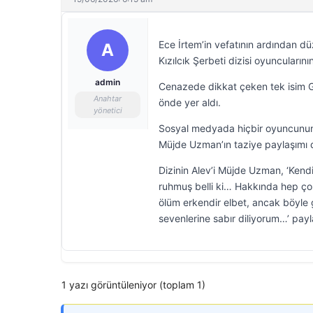
Ece İrtem’in vefatının ardından d
A
Kızılcık Şerbeti dizisi oyuncuların
admin
Cenazede dikkat çeken tek isim G
Anahtar
önde yer aldı.
yönetici
Sosyal medyada hiçbir oyuncunun c
Müjde Uzman’ın taziye paylaşımı
Dizinin Alev’i Müjde Uzman, ‘Kend
ruhmuş belli ki… Hakkında hep ço
ölüm erkendir elbet, ancak böyle g
sevenlerine sabır diliyorum…’ payl
1 yazı görüntüleniyor (toplam 1)