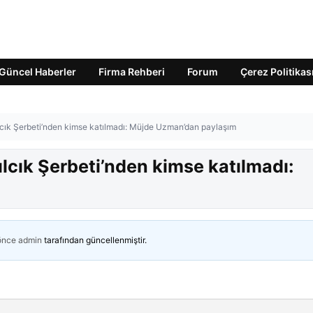
Güncel Haberler
Firma Rehberi
Forum
Çerez Politikas
ılcık Şerbeti’nden kimse katılmadı: Müjde Uzman’dan paylaşım
ılcık Şerbeti’nden kimse katılmadı:
 önce
admin
tarafından güncellenmiştir.