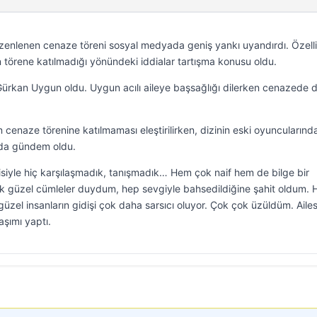
üzenlenen cenaze töreni sosyal medyada geniş yankı uyandırdı. Özelli
ın törene katılmadığı yönündeki iddialar tartışma konusu oldu.
ürkan Uygun oldu. Uygun acılı aileye başsağlığı dilerken cenazede 
enaze törenine katılmaması eleştirilirken, dizinin eski oyuncularınd
 da gündem oldu.
isiyle hiç karşılaşmadık, tanışmadık… Hem çok naif hem de bilge bir
k güzel cümleler duydum, hep sevgiyle bahsedildiğine şahit oldum. 
üzel insanların gidişi çok daha sarsıcı oluyor. Çok çok üzüldüm. Ailes
aşımı yaptı.