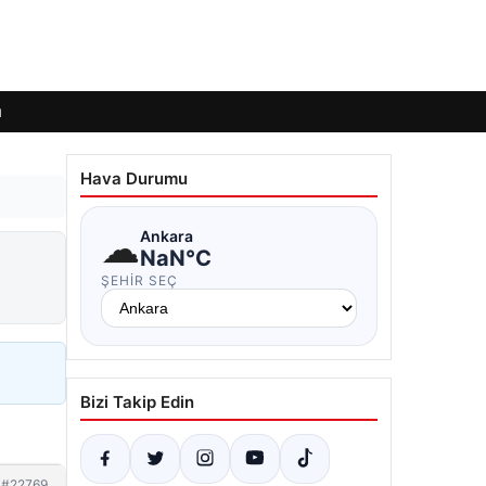
ı
Hava Durumu
☁
Ankara
NaN°C
ŞEHIR SEÇ
Bizi Takip Edin
#22769