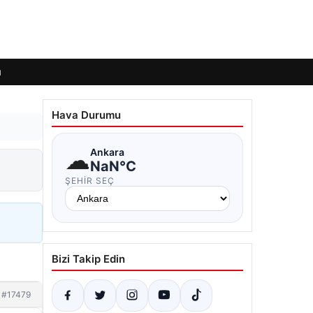
ı
Hava Durumu
☁
Ankara
NaN°C
ŞEHIR SEÇ
Bizi Takip Edin
#17479