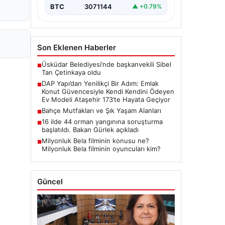
yenilikçi projeleriyle tanınan DAP
BTC
3071144
▲ +0.79%
Gayrimenkul Geliştirme, dikkat çekici
bir adım…
Son Eklenen Haberler
Üsküdar Belediyesi’nde başkanvekili Sibel
■
Tan Çetinkaya oldu
DAP Yapı’dan Yenilikçi Bir Adım: Emlak
■
Konut Güvencesiyle Kendi Kendini Ödeyen
Ev Modeli Ataşehir 173’te Hayata Geçiyor
Bahçe Mutfakları ve Şık Yaşam Alanları
■
16 ilde 44 orman yangınına soruşturma
■
başlatıldı. Bakan Gürlek açıkladı
Milyonluk Bela filminin konusu ne?
■
Milyonluk Bela filminin oyuncuları kim?
Güncel