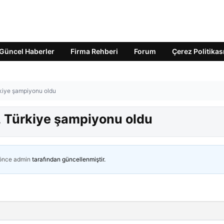
Güncel Haberler
Firma Rehberi
Forum
Çerez Politikas
rkiye şampiyonu oldu
, Türkiye şampiyonu oldu
 önce
admin
tarafından güncellenmiştir.