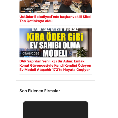
05/08/2026
Üsküdar Belediyesi’nde başkanvekili Sibel
Tan Çetinkaya oldu
05/08/2026
DAP Yapı’dan Yenilikçi Bir Adım: Emlak
Konut Güvencesiyle Kendi Kendini Ödeyen
Ev Modeli Ataşehir 173’te Hayata Geçiyor
Son Eklenen Firmalar