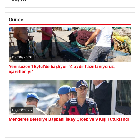
Güncel
08/08/2026
Yeni sezon 1 Eylül’de başlıyor. “4 aydır hazırlanıyoruz,
işaretler iyi”
07/08/2026
Menderes Belediye Başkanı İlkay Çiçek ve 9 Kişi Tutuklandı