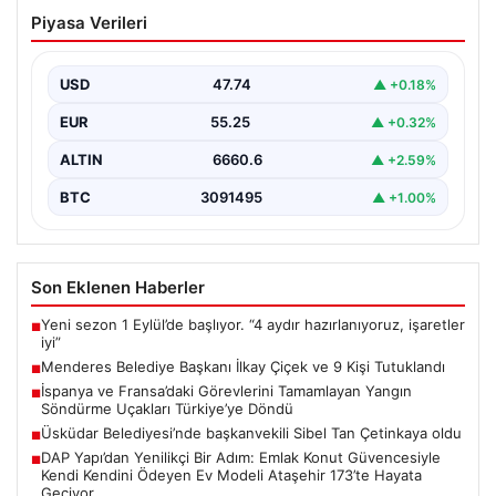
Menderes Belediye Başkanı İlkay Çiçek
Piyasa Verileri
ve 9 Kişi Tutuklandı
İzmir'in Menderes ilçesinde, belediye başkanı İlkay
Çiçek'in de aralarında bulunduğu isimlere yönelik
USD
47.74
▲ +0.18%
yürütülen kapsamlı…
EUR
55.25
▲ +0.32%
ALTIN
6660.6
▲ +2.59%
BTC
3091495
▲ +1.00%
Son Eklenen Haberler
Yeni sezon 1 Eylül’de başlıyor. “4 aydır hazırlanıyoruz, işaretler
■
iyi”
Menderes Belediye Başkanı İlkay Çiçek ve 9 Kişi Tutuklandı
■
İspanya ve Fransa’daki Görevlerini Tamamlayan Yangın
■
Söndürme Uçakları Türkiye’ye Döndü
Üsküdar Belediyesi’nde başkanvekili Sibel Tan Çetinkaya oldu
■
DAP Yapı’dan Yenilikçi Bir Adım: Emlak Konut Güvencesiyle
■
Kendi Kendini Ödeyen Ev Modeli Ataşehir 173’te Hayata
Geçiyor