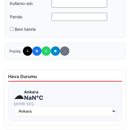
Kullanıcı adı:
Parola:
Beni hatırla
Paylaş:
Hava Durumu
☁
Ankara
NaN°C
ŞEHIR SEÇ