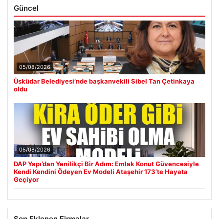
Güncel
05/08/2026
Üsküdar Belediyesi’nde başkanvekili Sibel Tan Çetinkaya
oldu
05/08/2026
DAP Yapı’dan Yenilikçi Bir Adım: Emlak Konut Güvencesiyle
Kendi Kendini Ödeyen Ev Modeli Ataşehir 173’te Hayata
Geçiyor
Son Eklenen Firmalar