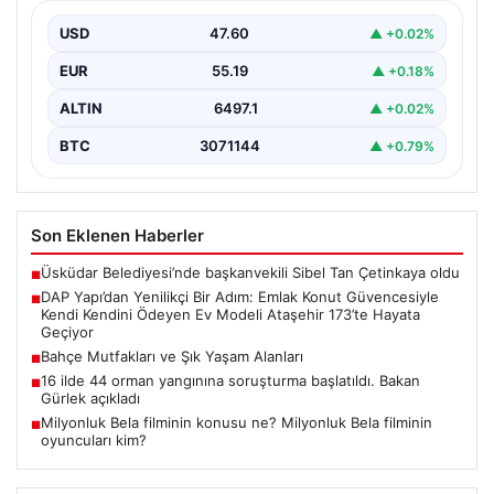
Ödeyen Ev Modeli Ataşehir 173’te
Hayata Geçiyor
USD
47.60
▲ +0.02%
Gayrimenkul sektöründe prestijli ve yenilikçi
EUR
55.19
▲ +0.18%
projeleriyle tanınan DAP Gayrimenkul Geliştirme, dikkat
çekici bir adım…
ALTIN
6497.1
▲ +0.02%
BTC
3071144
▲ +0.79%
Son Eklenen Haberler
Üsküdar Belediyesi’nde başkanvekili Sibel Tan Çetinkaya oldu
■
DAP Yapı’dan Yenilikçi Bir Adım: Emlak Konut Güvencesiyle
■
Kendi Kendini Ödeyen Ev Modeli Ataşehir 173’te Hayata
Geçiyor
Bahçe Mutfakları ve Şık Yaşam Alanları
■
16 ilde 44 orman yangınına soruşturma başlatıldı. Bakan
■
Gürlek açıkladı
Milyonluk Bela filminin konusu ne? Milyonluk Bela filminin
■
oyuncuları kim?