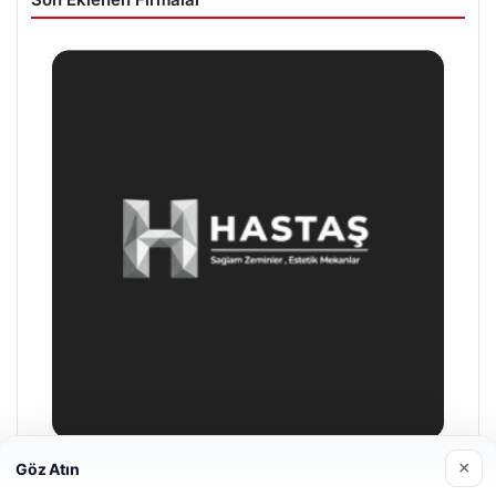
×
Göz Atın
Enes Kaplan Avukatlık Bürosu