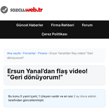
Güncel Haberler
Firma Rehberi
Forum
Çerez Politikası
Ana sayfa
›
Forumlar
›
Finans
›
Ersun Yanal’dan flaş video! “Geri
dönüyorum!”
Ersun Yanal’dan flaş video!
“Geri dönüyorum!”
Bu konu 0 yanıt içerir, 1 izleyen vardır ve en son
2 ay önce
admin
tarafından güncellenmiştir.