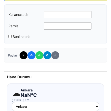
Kullanıcı adı:
Parola:
Beni hatırla
Paylaş:
Hava Durumu
☁
Ankara
NaN°C
ŞEHIR SEÇ