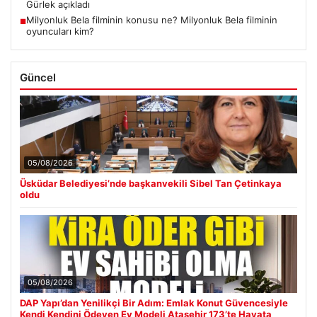
Gürlek açıkladı
Milyonluk Bela filminin konusu ne? Milyonluk Bela filminin
■
oyuncuları kim?
Güncel
05/08/2026
Üsküdar Belediyesi’nde başkanvekili Sibel Tan Çetinkaya
oldu
05/08/2026
DAP Yapı’dan Yenilikçi Bir Adım: Emlak Konut Güvencesiyle
Kendi Kendini Ödeyen Ev Modeli Ataşehir 173’te Hayata