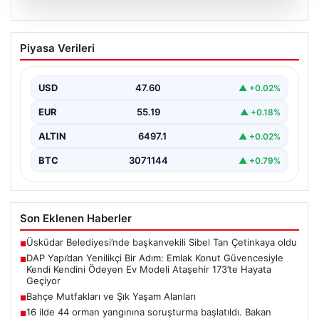
05.08.2026
DAP Yapı’dan Yenilikçi Bir Adım: Emlak
Piyasa Verileri
Konut Güvencesiyle Kendi Kendini
Ödeyen Ev Modeli Ataşehir 173’te
Hayata Geçiyor
USD
47.60
▲ +0.02%
Gayrimenkul sektöründe prestijli ve yenilikçi
EUR
55.19
▲ +0.18%
projeleriyle tanınan DAP Gayrimenkul Geliştirme, dikkat
çekici bir adım…
ALTIN
6497.1
▲ +0.02%
BTC
3071144
▲ +0.79%
Son Eklenen Haberler
Üsküdar Belediyesi’nde başkanvekili Sibel Tan Çetinkaya oldu
■
DAP Yapı’dan Yenilikçi Bir Adım: Emlak Konut Güvencesiyle
■
Kendi Kendini Ödeyen Ev Modeli Ataşehir 173’te Hayata
Geçiyor
Bahçe Mutfakları ve Şık Yaşam Alanları
■
16 ilde 44 orman yangınına soruşturma başlatıldı. Bakan
■