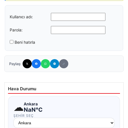
Kullanıcı adı:
Parola:
Beni hatırla
Paylaş:
Hava Durumu
☁
Ankara
NaN°C
ŞEHIR SEÇ