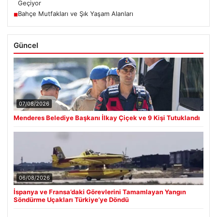
Geçiyor
Bahçe Mutfakları ve Şık Yaşam Alanları
■
Güncel
07/08/2026
Menderes Belediye Başkanı İlkay Çiçek ve 9 Kişi Tutuklandı
06/08/2026
İspanya ve Fransa’daki Görevlerini Tamamlayan Yangın
Söndürme Uçakları Türkiye’ye Döndü