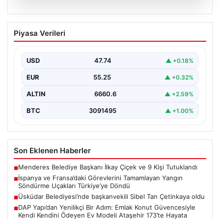
06.08.2026
İspanya ve Fransa’daki Görevlerini
Piyasa Verileri
Tamamlayan Yangın Söndürme Uçakları
Türkiye’ye Döndü
USD
47.74
▲ +0.18%
Orman Genel Müdürlüğü tarafından yapılan açıklamada,
yaz aylarında İspanya ve Fransa’da meydana gelen
EUR
55.25
▲ +0.32%
büyük…
ALTIN
6660.6
▲ +2.59%
BTC
3091495
▲ +1.00%
Son Eklenen Haberler
Menderes Belediye Başkanı İlkay Çiçek ve 9 Kişi Tutuklandı
■
İspanya ve Fransa’daki Görevlerini Tamamlayan Yangın
■
Söndürme Uçakları Türkiye’ye Döndü
Üsküdar Belediyesi’nde başkanvekili Sibel Tan Çetinkaya oldu
■
DAP Yapı’dan Yenilikçi Bir Adım: Emlak Konut Güvencesiyle
■
Kendi Kendini Ödeyen Ev Modeli Ataşehir 173’te Hayata