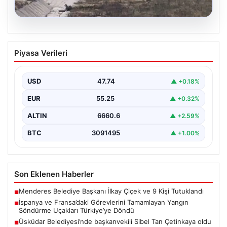
06.08.2026
İspanya ve Fransa’daki Görevlerini
Piyasa Verileri
Tamamlayan Yangın Söndürme Uçakları
Türkiye’ye Döndü
USD
47.74
▲ +0.18%
Orman Genel Müdürlüğü tarafından yapılan açıklamada,
yaz aylarında İspanya ve Fransa’da meydana gelen
EUR
55.25
▲ +0.32%
büyük…
ALTIN
6660.6
▲ +2.59%
BTC
3091495
▲ +1.00%
Son Eklenen Haberler
Menderes Belediye Başkanı İlkay Çiçek ve 9 Kişi Tutuklandı
■
İspanya ve Fransa’daki Görevlerini Tamamlayan Yangın
■
Söndürme Uçakları Türkiye’ye Döndü
Üsküdar Belediyesi’nde başkanvekili Sibel Tan Çetinkaya oldu
■