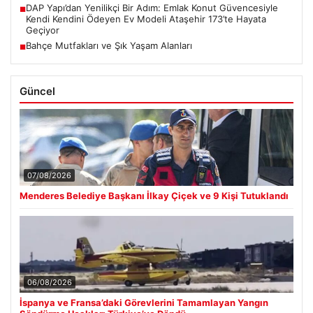
DAP Yapı’dan Yenilikçi Bir Adım: Emlak Konut Güvencesiyle
■
Kendi Kendini Ödeyen Ev Modeli Ataşehir 173’te Hayata
Geçiyor
Bahçe Mutfakları ve Şık Yaşam Alanları
■
Güncel
07/08/2026
Menderes Belediye Başkanı İlkay Çiçek ve 9 Kişi Tutuklandı
06/08/2026
İspanya ve Fransa’daki Görevlerini Tamamlayan Yangın