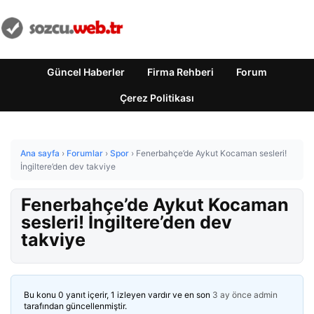
Güncel Haberler
Firma Rehberi
Forum
Çerez Politikası
Ana sayfa
›
Forumlar
›
Spor
›
Fenerbahçe’de Aykut Kocaman sesleri!
İngiltere’den dev takviye
Fenerbahçe’de Aykut Kocaman
sesleri! İngiltere’den dev
takviye
Bu konu 0 yanıt içerir, 1 izleyen vardır ve en son
3 ay önce
admin
tarafından güncellenmiştir.