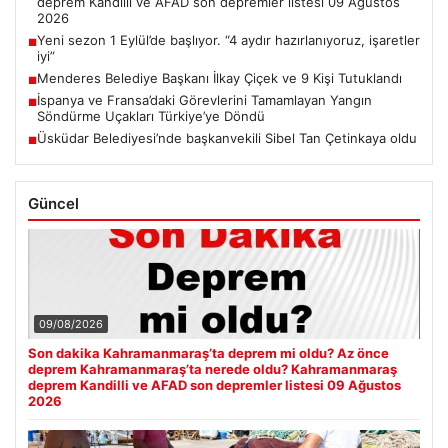
deprem Kandilli ve AFAD son depremler listesi 09 Ağustos
2026
Yeni sezon 1 Eylül’de başlıyor. “4 aydır hazırlanıyoruz, işaretler
■
iyi”
Menderes Belediye Başkanı İlkay Çiçek ve 9 Kişi Tutuklandı
■
İspanya ve Fransa’daki Görevlerini Tamamlayan Yangın
■
Söndürme Uçakları Türkiye’ye Döndü
Üsküdar Belediyesi’nde başkanvekili Sibel Tan Çetinkaya oldu
■
Güncel
09/08/2026
Son dakika Kahramanmaraş’ta deprem mi oldu? Az önce
deprem Kahramanmaraş’ta nerede oldu? Kahramanmaraş
deprem Kandilli ve AFAD son depremler listesi 09 Ağustos
2026