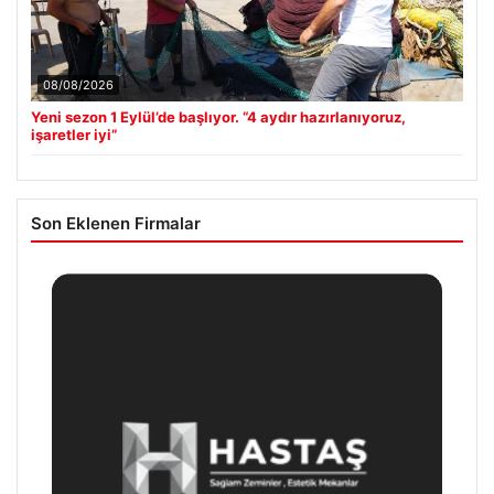
08/08/2026
Yeni sezon 1 Eylül’de başlıyor. “4 aydır hazırlanıyoruz,
işaretler iyi”
Son Eklenen Firmalar