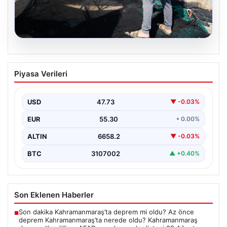
08.08.2026
Yeni sezon 1 Eylül’de başlıyor. “4 aydır
Piyasa Verileri
hazırlanıyoruz, işaretler iyi”
USD
47.73
▼ -0.03%
EUR
55.30
• 0.00%
ALTIN
6658.2
▼ -0.03%
BTC
3107002
▲ +0.40%
Son Eklenen Haberler
Son dakika Kahramanmaraş’ta deprem mi oldu? Az önce
■
deprem Kahramanmaraş’ta nerede oldu? Kahramanmaraş