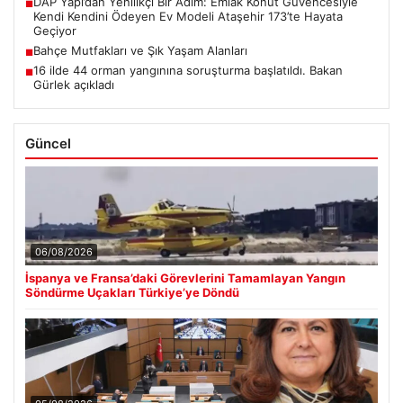
DAP Yapı’dan Yenilikçi Bir Adım: Emlak Konut Güvencesiyle
■
Kendi Kendini Ödeyen Ev Modeli Ataşehir 173’te Hayata
Geçiyor
Bahçe Mutfakları ve Şık Yaşam Alanları
■
16 ilde 44 orman yangınına soruşturma başlatıldı. Bakan
■
Gürlek açıkladı
Güncel
06/08/2026
İspanya ve Fransa’daki Görevlerini Tamamlayan Yangın
Söndürme Uçakları Türkiye’ye Döndü