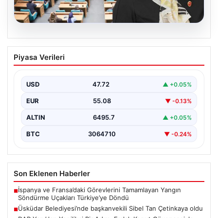
05.08.2026
Üsküdar Belediyesi’nde başkanvekili
Piyasa Verileri
Sibel Tan Çetinkaya oldu
USD
47.72
▲ +0.05%
EUR
55.08
▼ -0.13%
ALTIN
6495.7
▲ +0.05%
BTC
3064710
▼ -0.24%
Son Eklenen Haberler
İspanya ve Fransa’daki Görevlerini Tamamlayan Yangın
■
Söndürme Uçakları Türkiye’ye Döndü
Üsküdar Belediyesi’nde başkanvekili Sibel Tan Çetinkaya oldu
■