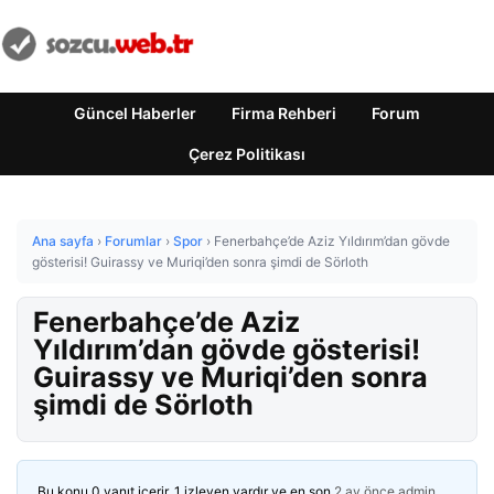
Güncel Haberler
Firma Rehberi
Forum
Çerez Politikası
Ana sayfa
›
Forumlar
›
Spor
›
Fenerbahçe’de Aziz Yıldırım’dan gövde
gösterisi! Guirassy ve Muriqi’den sonra şimdi de Sörloth
Fenerbahçe’de Aziz
Yıldırım’dan gövde gösterisi!
Guirassy ve Muriqi’den sonra
şimdi de Sörloth
Bu konu 0 yanıt içerir, 1 izleyen vardır ve en son
2 ay önce
admin