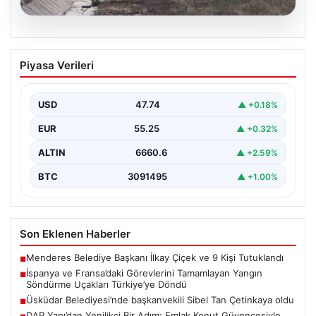
06.08.2026
İspanya ve Fransa’daki Görevlerini
Piyasa Verileri
Tamamlayan Yangın Söndürme Uçakları
Türkiye’ye Döndü
USD
47.74
▲ +0.18%
Orman Genel Müdürlüğü tarafından yapılan açıklamada,
yaz aylarında İspanya ve Fransa’da meydana gelen
EUR
55.25
▲ +0.32%
büyük…
ALTIN
6660.6
▲ +2.59%
BTC
3091495
▲ +1.00%
Son Eklenen Haberler
Menderes Belediye Başkanı İlkay Çiçek ve 9 Kişi Tutuklandı
■
İspanya ve Fransa’daki Görevlerini Tamamlayan Yangın
■
Söndürme Uçakları Türkiye’ye Döndü
Üsküdar Belediyesi’nde başkanvekili Sibel Tan Çetinkaya oldu
■
DAP Yapı’dan Yenilikçi Bir Adım: Emlak Konut Güvencesiyle