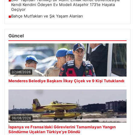
■
Kendi Kendini Ödeyen Ev Modeli Ataşehir 173’te Hayata
Geçiyor
Bahçe Mutfakları ve Şık Yaşam Alanları
■
Güncel
07/08/2026
Menderes Belediye Başkanı İlkay Çiçek ve 9 Kişi Tutuklandı
06/08/2026
İspanya ve Fransa’daki Görevlerini Tamamlayan Yangın
Söndürme Uçakları Türkiye’ye Döndü