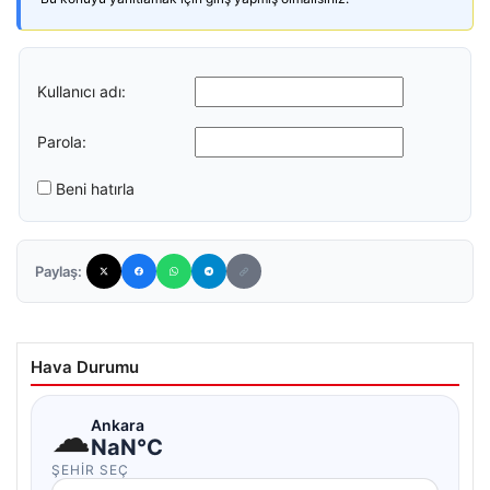
Kullanıcı adı:
Parola:
Beni hatırla
Paylaş:
Hava Durumu
☁
Ankara
NaN°C
ŞEHIR SEÇ