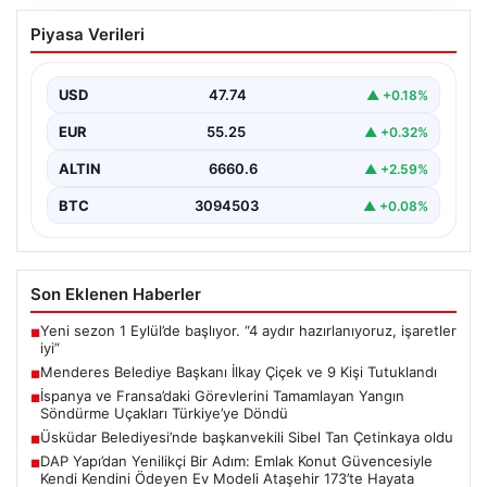
Menderes Belediye Başkanı İlkay Çiçek
Piyasa Verileri
ve 9 Kişi Tutuklandı
İzmir'in Menderes ilçesinde, belediye başkanı İlkay
Çiçek'in de aralarında bulunduğu isimlere yönelik
USD
47.74
▲ +0.18%
yürütülen kapsamlı…
EUR
55.25
▲ +0.32%
ALTIN
6660.6
▲ +2.59%
BTC
3094503
▲ +0.08%
Son Eklenen Haberler
Yeni sezon 1 Eylül’de başlıyor. “4 aydır hazırlanıyoruz, işaretler
■
iyi”
Menderes Belediye Başkanı İlkay Çiçek ve 9 Kişi Tutuklandı
■
İspanya ve Fransa’daki Görevlerini Tamamlayan Yangın
■
Söndürme Uçakları Türkiye’ye Döndü
Üsküdar Belediyesi’nde başkanvekili Sibel Tan Çetinkaya oldu
■
DAP Yapı’dan Yenilikçi Bir Adım: Emlak Konut Güvencesiyle
■
Kendi Kendini Ödeyen Ev Modeli Ataşehir 173’te Hayata