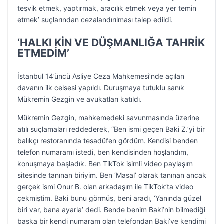
teşvik etmek, yaptırmak, aracılık etmek veya yer temin
etmek’ suçlarından cezalandırılması talep edildi.
‘HALKI KİN VE DÜŞMANLIĞA TAHRİK
ETMEDİM’
İstanbul 14’üncü Asliye Ceza Mahkemesi’nde açılan
davanın ilk celsesi yapıldı. Duruşmaya tutuklu sanık
Mükremin Gezgin ve avukatları katıldı.
Mükremin Gezgin, mahkemedeki savunmasında üzerine
atılı suçlamaları reddederek, “Ben ismi geçen Baki Z.’yi bir
balıkçı restoranında tesadüfen gördüm. Kendisi benden
telefon numaramı istedi, ben kendisinden hoşlandım,
konuşmaya başladık. Ben TikTok isimli video paylaşım
sitesinde tanınan biriyim. Ben ‘Masal’ olarak tanınan ancak
gerçek ismi Onur B. olan arkadaşım ile TikTok’ta video
çekmiştim. Baki bunu görmüş, beni aradı, ‘Yanında güzel
biri var, bana ayarla’ dedi. Bende benim Baki’nin bilmediği
başka bir kendi numaram olan telefondan Baki’ye kendimi