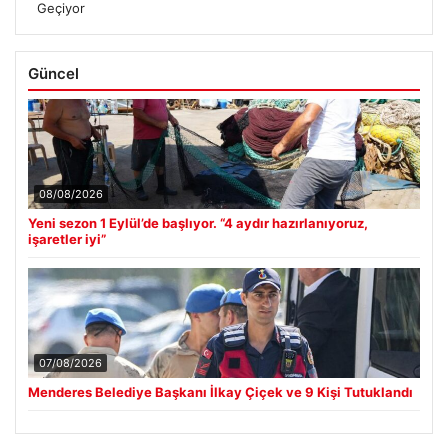
Geçiyor
Güncel
08/08/2026
Yeni sezon 1 Eylül’de başlıyor. “4 aydır hazırlanıyoruz,
işaretler iyi”
07/08/2026
Menderes Belediye Başkanı İlkay Çiçek ve 9 Kişi Tutuklandı