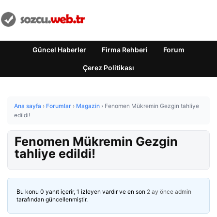
Güncel Haberler
Firma Rehberi
Forum
Çerez Politikası
Ana sayfa
›
Forumlar
›
Magazin
›
Fenomen Mükremin Gezgin tahliye
edildi!
Fenomen Mükremin Gezgin
tahliye edildi!
Bu konu 0 yanıt içerir, 1 izleyen vardır ve en son
2 ay önce
admin
tarafından güncellenmiştir.