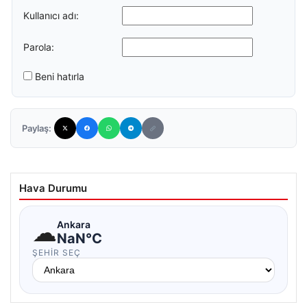
Kullanıcı adı:
Parola:
Beni hatırla
Paylaş:
Hava Durumu
☁
Ankara
NaN°C
ŞEHIR SEÇ