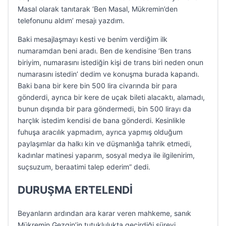
Masal olarak tanıtarak ‘Ben Masal, Mükremin’den
telefonunu aldım’ mesajı yazdım.
Baki mesajlaşmayı kesti ve benim verdiğim ilk
numaramdan beni aradı. Ben de kendisine ‘Ben trans
biriyim, numarasını istediğin kişi de trans biri neden onun
numarasını istedin’ dedim ve konuşma burada kapandı.
Baki bana bir kere bin 500 lira civarında bir para
gönderdi, ayrıca bir kere de uçak bileti alacaktı, alamadı,
bunun dışında bir para göndermedi, bin 500 lirayı da
harçlık istedim kendisi de bana gönderdi. Kesinlikle
fuhuşa aracılık yapmadım, ayrıca yapmış olduğum
paylaşımlar da halkı kin ve düşmanlığa tahrik etmedi,
kadınlar matinesi yaparım, sosyal medya ile ilgilenirim,
suçsuzum, beraatimi talep ederim” dedi.
DURUŞMA ERTELENDİ
Beyanların ardından ara karar veren mahkeme, sanık
Mükremin Gezgin’in tutuklulukta geçirdiği süreyi,