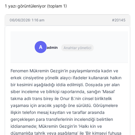
1 yazı görüntüleniyor (toplam 1)
06/06/2026: 1:16 am
#20145
A
admin
Anahtar yönetici
Fenomen Mükremin Gezgin’in paylaşımlarında kadın ve
erkek cinsiyetine yönelik alaycı ifadeler kullanarak halkın
bir kesimini aşağıladığı iddia edilmişti. Dosyada yer alan
siber inceleme ve bilirkişi raporlarında, sanığın ‘Masal’
takma adlı trans birey ile Onur B.’nin cinsel birliktelik
yaşaması için aracılık yaptığı öne sürüldü. Görüşmelere
ilişkin telefon mesaj kayıtları ve taraflar arasında
gerçekleşen para transferlerinin incelendiği belirtilen
iddianamede; Mükremin Gezgin’in ‘Halkı kin ve
düşmanlığa tahrik veya aşağılama’ ile ‘Bir kimseyi fuhuşa