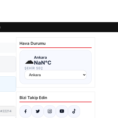
ı
Hava Durumu
☁
Ankara
NaN°C
ŞEHIR SEÇ
Bizi Takip Edin
#22214