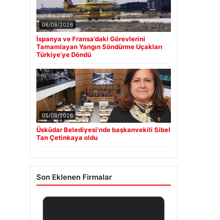
06/08/2026
İspanya ve Fransa’daki Görevlerini
Tamamlayan Yangın Söndürme Uçakları
Türkiye’ye Döndü
05/08/2026
Üsküdar Belediyesi’nde başkanvekili Sibel
Tan Çetinkaya oldu
Son Eklenen Firmalar