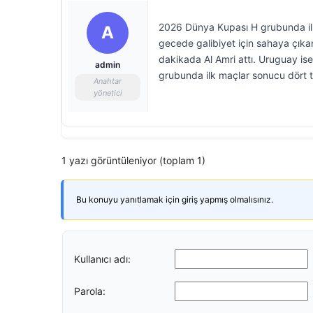
2026 Dünya Kupası H grubunda ilk 
A
gecede galibiyet için sahaya çıka
dakikada Al Amri attı. Uruguay is
admin
grubunda ilk maçlar sonucu dört 
Anahtar
yönetici
1 yazı görüntüleniyor (toplam 1)
Bu konuyu yanıtlamak için giriş yapmış olmalısınız.
Kullanıcı adı:
Parola: