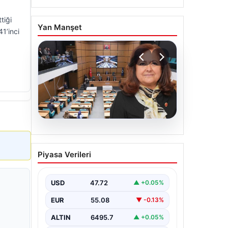
tiği
Yan Manşet
1’inci
05.08.2026
Üsküdar Belediyesi’nde
Piyasa Verileri
başkanvekili Sibel Tan
Çetinkaya oldu
USD
47.72
▲ +0.05%
EUR
55.08
▼ -0.13%
ALTIN
6495.7
▲ +0.05%