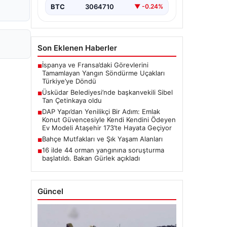
BTC
3064710
▼ -0.24%
Son Eklenen Haberler
İspanya ve Fransa’daki Görevlerini
■
Tamamlayan Yangın Söndürme Uçakları
Türkiye’ye Döndü
Üsküdar Belediyesi’nde başkanvekili Sibel
■
Tan Çetinkaya oldu
DAP Yapı’dan Yenilikçi Bir Adım: Emlak
■
Konut Güvencesiyle Kendi Kendini Ödeyen
Ev Modeli Ataşehir 173’te Hayata Geçiyor
Bahçe Mutfakları ve Şık Yaşam Alanları
■
16 ilde 44 orman yangınına soruşturma
■
başlatıldı. Bakan Gürlek açıkladı
Güncel