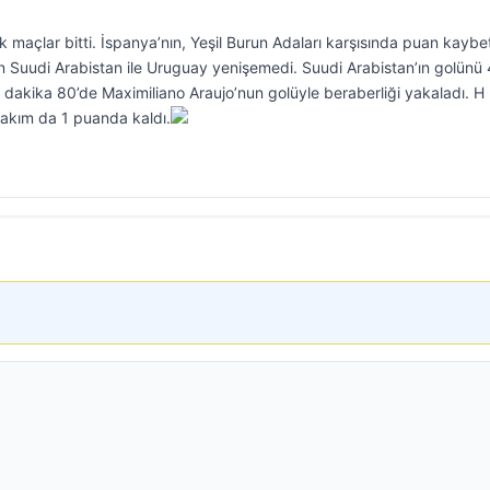
maçlar bitti. İspanya’nın, Yeşil Burun Adaları karşısında puan kaybet
n Suudi Arabistan ile Uruguay yenişemedi. Suudi Arabistan’ın golünü 4
e dakika 80’de Maximiliano Araujo’nun golüyle beraberliği yakaladı. H
takım da 1 puanda kaldı.