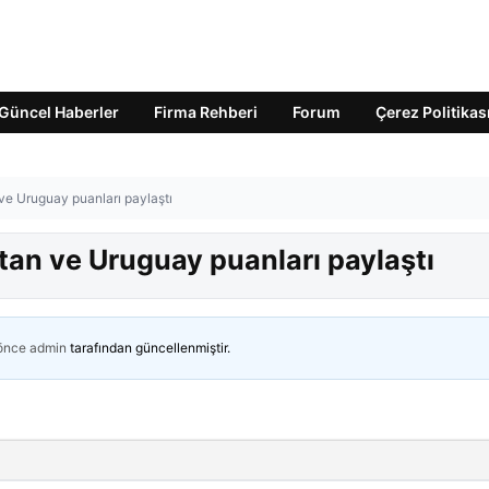
Güncel Haberler
Firma Rehberi
Forum
Çerez Politikas
n ve Uruguay puanları paylaştı
stan ve Uruguay puanları paylaştı
 önce
admin
tarafından güncellenmiştir.