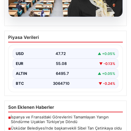
05.08.2026
Üsküdar Belediyesi’nde başkanvekili
Piyasa Verileri
Sibel Tan Çetinkaya oldu
USD
47.72
▲ +0.05%
EUR
55.08
▼ -0.13%
ALTIN
6495.7
▲ +0.05%
BTC
3064710
▼ -0.24%
Son Eklenen Haberler
İspanya ve Fransa’daki Görevlerini Tamamlayan Yangın
■
Söndürme Uçakları Türkiye’ye Döndü
Üsküdar Belediyesi’nde başkanvekili Sibel Tan Çetinkaya oldu
■