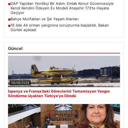
DAP Yapı’dan Yenilikçi Bir Adım: Emlak Konut Güvencesiyle
■
Kendi Kendini Ödeyen Ev Modeli Ataşehir 173’te Hayata
Geçiyor
Bahçe Mutfakları ve Şık Yaşam Alanları
■
16 ilde 44 orman yangınına soruşturma başlatıldı. Bakan
■
Gürlek açıkladı
Güncel
06/08/2026
İspanya ve Fransa’daki Görevlerini Tamamlayan Yangın
Söndürme Uçakları Türkiye’ye Döndü