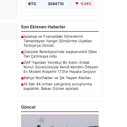
BTC
3064710
▼ -0.24%
Son Eklenen Haberler
İspanya ve Fransa’daki Görevlerini
■
Tamamlayan Yangın Söndürme Uçakları
Türkiye’ye Döndü
Üsküdar Belediyesi’nde başkanvekili Sibel
■
Tan Çetinkaya oldu
DAP Yapı’dan Yenilikçi Bir Adım: Emlak
■
Konut Güvencesiyle Kendi Kendini Ödeyen
Ev Modeli Ataşehir 173’te Hayata Geçiyor
Bahçe Mutfakları ve Şık Yaşam Alanları
■
16 ilde 44 orman yangınına soruşturma
■
başlatıldı. Bakan Gürlek açıkladı
Güncel