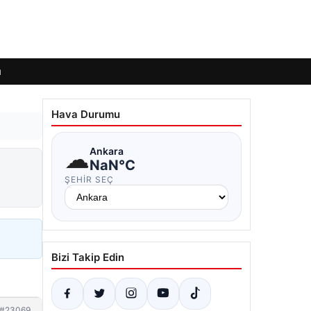
ı
Hava Durumu
☁
Ankara
NaN°C
ŞEHIR SEÇ
Bizi Takip Edin
#23069