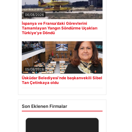
06/08/2026
İspanya ve Fransa’daki Görevlerini
Tamamlayan Yangın Söndürme Uçakları
Türkiye’ye Döndü
05/08/2026
Üsküdar Belediyesi’nde başkanvekili Sibel
Tan Çetinkaya oldu
Son Eklenen Firmalar