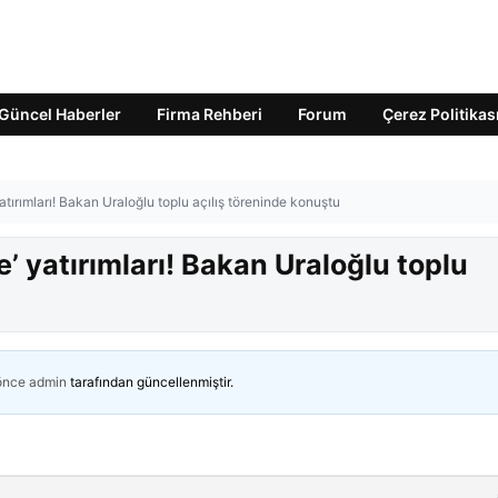
Güncel Haberler
Firma Rehberi
Forum
Çerez Politikas
atırımları! Bakan Uraloğlu toplu açılış töreninde konuştu
’ yatırımları! Bakan Uraloğlu toplu
 önce
admin
tarafından güncellenmiştir.