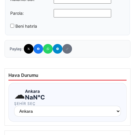
Parola:
Beni hatırla
Paylaş:
Hava Durumu
☁
Ankara
NaN°C
ŞEHIR SEÇ