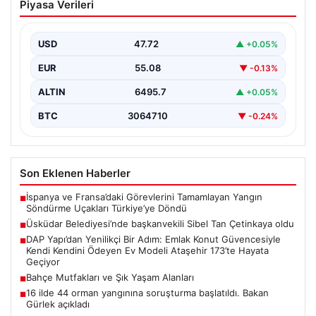
Piyasa Verileri
Sibel Tan Çetinkaya oldu
USD
47.72
▲ +0.05%
EUR
55.08
▼ -0.13%
ALTIN
6495.7
▲ +0.05%
BTC
3064710
▼ -0.24%
Son Eklenen Haberler
İspanya ve Fransa’daki Görevlerini Tamamlayan Yangın
■
Söndürme Uçakları Türkiye’ye Döndü
Üsküdar Belediyesi’nde başkanvekili Sibel Tan Çetinkaya oldu
■
DAP Yapı’dan Yenilikçi Bir Adım: Emlak Konut Güvencesiyle
■
Kendi Kendini Ödeyen Ev Modeli Ataşehir 173’te Hayata
Geçiyor
Bahçe Mutfakları ve Şık Yaşam Alanları
■
16 ilde 44 orman yangınına soruşturma başlatıldı. Bakan
■
Gürlek açıkladı