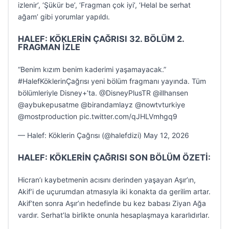
izlenir’, ‘Şükür be’, ‘Fragman çok iyi’, ‘Helal be serhat
ağam’ gibi yorumlar yapıldı.
HALEF: KÖKLERİN ÇAĞRISI 32. BÖLÜM 2.
FRAGMAN İZLE
“Benim kızım benim kaderimi yaşamayacak.”
#HalefKöklerinÇağrısı yeni bölüm fragmanı yayında. Tüm
bölümleriyle Disney+’ta. @DisneyPlusTR @illhansen
@aybukepusatme @birandamlayz @nowtvturkiye
@mostproduction pic.twitter.com/qJHLVmhgq9
— Halef: Köklerin Çağrısı (@halefdizi) May 12, 2026
HALEF: KÖKLERİN ÇAĞRISI SON BÖLÜM ÖZETİ:
Hicran’ı kaybetmenin acısını derinden yaşayan Aşır’ın,
Akif’i de uçurumdan atmasıyla iki konakta da gerilim artar.
Akif’ten sonra Aşır’ın hedefinde bu kez babası Ziyan Ağa
vardır. Serhat’la birlikte onunla hesaplaşmaya kararlıdırlar.