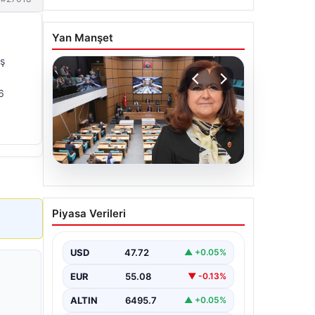
Yan Manşet
iş
6
05.08.2026
Üsküdar Belediyesi’nde
Piyasa Verileri
başkanvekili Sibel Tan
Çetinkaya oldu
USD
47.72
▲ +0.05%
EUR
55.08
▼ -0.13%
ALTIN
6495.7
▲ +0.05%