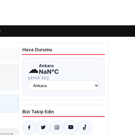
ı
Hava Durumu
☁
Ankara
NaN°C
ŞEHIR SEÇ
Bizi Takip Edin
#27018