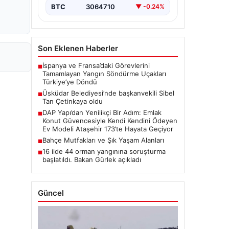
BTC
3064710
▼ -0.24%
Son Eklenen Haberler
İspanya ve Fransa’daki Görevlerini
■
Tamamlayan Yangın Söndürme Uçakları
Türkiye’ye Döndü
Üsküdar Belediyesi’nde başkanvekili Sibel
■
Tan Çetinkaya oldu
DAP Yapı’dan Yenilikçi Bir Adım: Emlak
■
Konut Güvencesiyle Kendi Kendini Ödeyen
Ev Modeli Ataşehir 173’te Hayata Geçiyor
Bahçe Mutfakları ve Şık Yaşam Alanları
■
16 ilde 44 orman yangınına soruşturma
■
başlatıldı. Bakan Gürlek açıkladı
Güncel