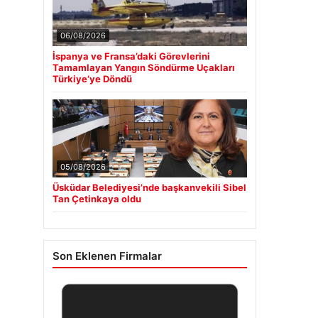
06/08/2026
İspanya ve Fransa’daki Görevlerini
Tamamlayan Yangın Söndürme Uçakları
Türkiye’ye Döndü
05/08/2026
Üsküdar Belediyesi’nde başkanvekili Sibel
Tan Çetinkaya oldu
Son Eklenen Firmalar