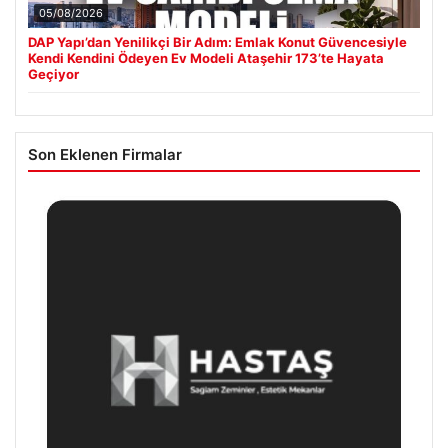
05/08/2026
DAP Yapı’dan Yenilikçi Bir Adım: Emlak Konut Güvencesiyle
Kendi Kendini Ödeyen Ev Modeli Ataşehir 173’te Hayata
Geçiyor
Son Eklenen Firmalar