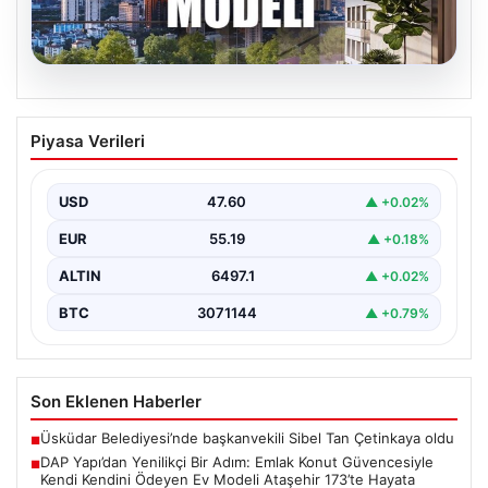
05.08.2026
DAP Yapı’dan Yenilikçi Bir Adım: Emlak
Piyasa Verileri
Konut Güvencesiyle Kendi Kendini
Ödeyen Ev Modeli Ataşehir 173’te
Hayata Geçiyor
USD
47.60
▲ +0.02%
Gayrimenkul sektöründe prestijli ve yenilikçi
EUR
55.19
▲ +0.18%
projeleriyle tanınan DAP Gayrimenkul Geliştirme, dikkat
çekici bir adım…
ALTIN
6497.1
▲ +0.02%
BTC
3071144
▲ +0.79%
Son Eklenen Haberler
Üsküdar Belediyesi’nde başkanvekili Sibel Tan Çetinkaya oldu
■
DAP Yapı’dan Yenilikçi Bir Adım: Emlak Konut Güvencesiyle
■
Kendi Kendini Ödeyen Ev Modeli Ataşehir 173’te Hayata