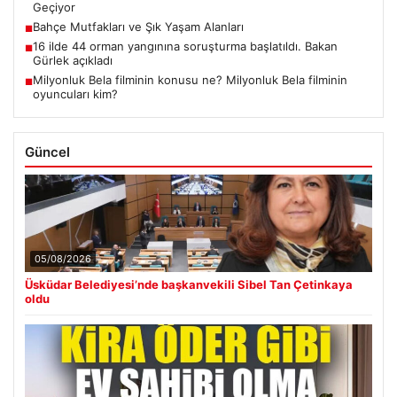
Geçiyor
Bahçe Mutfakları ve Şık Yaşam Alanları
■
16 ilde 44 orman yangınına soruşturma başlatıldı. Bakan
■
Gürlek açıkladı
Milyonluk Bela filminin konusu ne? Milyonluk Bela filminin
■
oyuncuları kim?
Güncel
05/08/2026
Üsküdar Belediyesi’nde başkanvekili Sibel Tan Çetinkaya
oldu