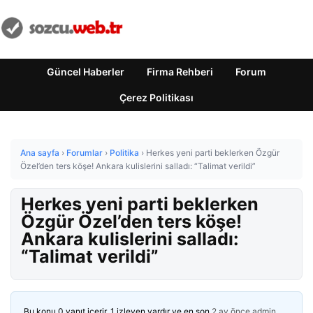
Güncel Haberler
Firma Rehberi
Forum
Çerez Politikası
Ana sayfa
›
Forumlar
›
Politika
›
Herkes yeni parti beklerken Özgür
Özel’den ters köşe! Ankara kulislerini salladı: “Talimat verildi”
Herkes yeni parti beklerken
Özgür Özel’den ters köşe!
Ankara kulislerini salladı:
“Talimat verildi”
Bu konu 0 yanıt içerir, 1 izleyen vardır ve en son
2 ay önce
admin