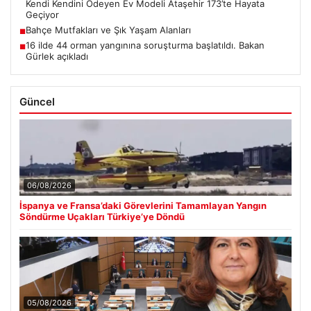
Kendi Kendini Ödeyen Ev Modeli Ataşehir 173’te Hayata
Geçiyor
Bahçe Mutfakları ve Şık Yaşam Alanları
■
16 ilde 44 orman yangınına soruşturma başlatıldı. Bakan
■
Gürlek açıkladı
Güncel
06/08/2026
İspanya ve Fransa’daki Görevlerini Tamamlayan Yangın
Söndürme Uçakları Türkiye’ye Döndü
05/08/2026