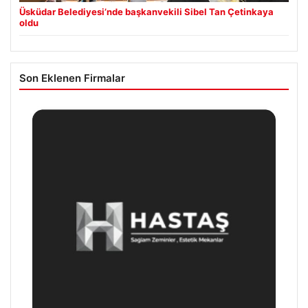
Üsküdar Belediyesi’nde başkanvekili Sibel Tan Çetinkaya
oldu
Son Eklenen Firmalar