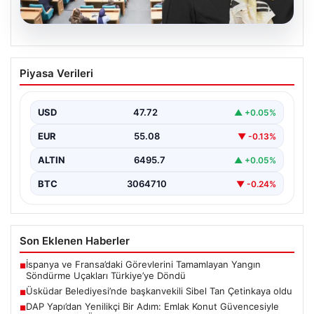
05.08.2026
Üsküdar Belediyesi’nde başkanvekili
Piyasa Verileri
Sibel Tan Çetinkaya oldu
USD
47.72
▲ +0.05%
EUR
55.08
▼ -0.13%
ALTIN
6495.7
▲ +0.05%
BTC
3064710
▼ -0.24%
Son Eklenen Haberler
İspanya ve Fransa’daki Görevlerini Tamamlayan Yangın
■
Söndürme Uçakları Türkiye’ye Döndü
Üsküdar Belediyesi’nde başkanvekili Sibel Tan Çetinkaya oldu
■
DAP Yapı’dan Yenilikçi Bir Adım: Emlak Konut Güvencesiyle
■