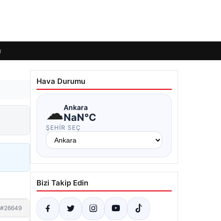
ı
Hava Durumu
☁
Ankara
NaN°C
ŞEHIR SEÇ
Bizi Takip Edin
#26649