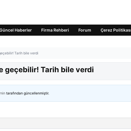
Güncel Haberler
Firma Rehberi
Forum
Çerez Politikas
eçebilir! Tarih bile verdi
 geçebilir! Tarih bile verdi
min
tarafından güncellenmiştir.