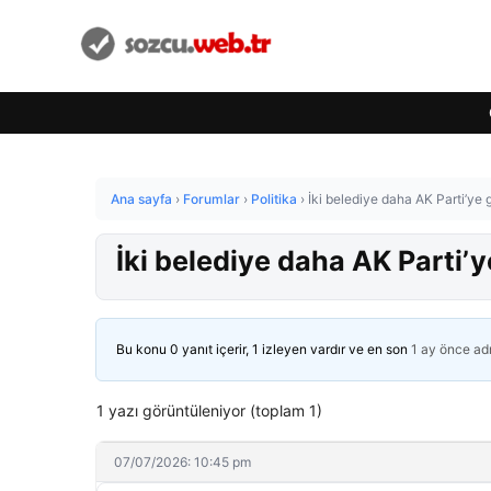
Ana sayfa
›
Forumlar
›
Politika
›
İki belediye daha AK Parti’ye g
İki belediye daha AK Parti’ye
Bu konu 0 yanıt içerir, 1 izleyen vardır ve en son
1 ay önce
ad
1 yazı görüntüleniyor (toplam 1)
07/07/2026: 10:45 pm