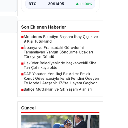
BTC
3091495
▲ +1.00%
Son Eklenen Haberler
Menderes Belediye Başkanı İlkay Çiçek ve
■
9 Kişi Tutuklandı
İspanya ve Fransa’daki Görevlerini
■
Tamamlayan Yangın Söndürme Uçakları
Türkiye’ye Döndü
Üsküdar Belediyesi’nde başkanvekili Sibel
■
Tan Çetinkaya oldu
DAP Yapı’dan Yenilikçi Bir Adım: Emlak
■
Konut Güvencesiyle Kendi Kendini Ödeyen
Ev Modeli Ataşehir 173’te Hayata Geçiyor
Bahçe Mutfakları ve Şık Yaşam Alanları
■
Güncel