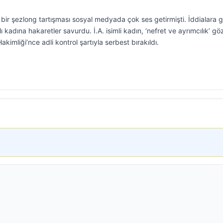
an bir şezlong tartışması sosyal medyada çok ses getirmişti. İddialara 
rklı kadına hakaretler savurdu. İ.A. isimli kadın, ‘nefret ve ayrımcılık’ gö
akimliği’nce adli kontrol şartıyla serbest bırakıldı.