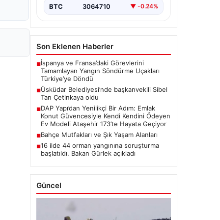
BTC
3064710
▼ -0.24%
Son Eklenen Haberler
İspanya ve Fransa’daki Görevlerini
■
Tamamlayan Yangın Söndürme Uçakları
Türkiye’ye Döndü
Üsküdar Belediyesi’nde başkanvekili Sibel
■
Tan Çetinkaya oldu
DAP Yapı’dan Yenilikçi Bir Adım: Emlak
■
Konut Güvencesiyle Kendi Kendini Ödeyen
Ev Modeli Ataşehir 173’te Hayata Geçiyor
Bahçe Mutfakları ve Şık Yaşam Alanları
■
16 ilde 44 orman yangınına soruşturma
■
başlatıldı. Bakan Gürlek açıkladı
Güncel