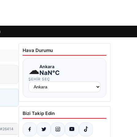
ı
Hava Durumu
☁
Ankara
NaN°C
ŞEHIR SEÇ
Bizi Takip Edin
#26414