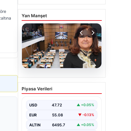
göre
Yan Manşet
zaltına
05.08.2026
Üsküdar Belediyesi’nde
Piyasa Verileri
başkanvekili Sibel Tan
Çetinkaya oldu
USD
47.72
▲ +0.05%
EUR
55.08
▼ -0.13%
ALTIN
6495.7
▲ +0.05%