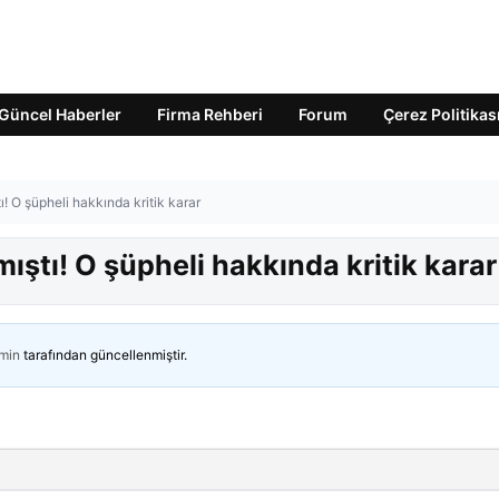
Güncel Haberler
Firma Rehberi
Forum
Çerez Politikas
tı! O şüpheli hakkında kritik karar
mıştı! O şüpheli hakkında kritik karar
min
tarafından güncellenmiştir.