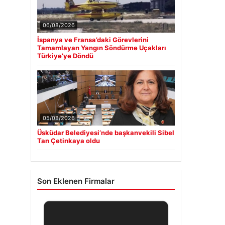
06/08/2026
İspanya ve Fransa’daki Görevlerini
Tamamlayan Yangın Söndürme Uçakları
Türkiye’ye Döndü
05/08/2026
Üsküdar Belediyesi’nde başkanvekili Sibel
Tan Çetinkaya oldu
Son Eklenen Firmalar