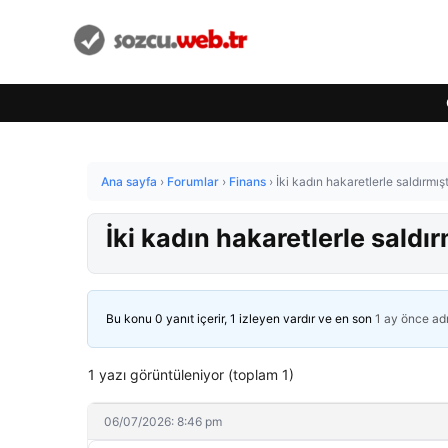
Ana sayfa
›
Forumlar
›
Finans
›
İki kadın hakaretlerle saldırmış
İki kadın hakaretlerle saldır
Bu konu 0 yanıt içerir, 1 izleyen vardır ve en son
1 ay önce
ad
1 yazı görüntüleniyor (toplam 1)
06/07/2026: 8:46 pm