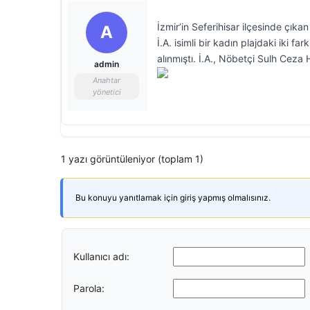
İzmir’in Seferihisar ilçesinde çık
A
İ.A. isimli bir kadın plajdaki iki fa
alınmıştı. İ.A., Nöbetçi Sulh Ceza H
admin
Anahtar
yönetici
1 yazı görüntüleniyor (toplam 1)
Bu konuyu yanıtlamak için giriş yapmış olmalısınız.
Kullanıcı adı:
Parola: