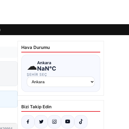
ı
Hava Durumu
☁
Ankara
NaN°C
ŞEHIR SEÇ
Bizi Takip Edin
#26664