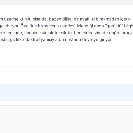
m üzerine kurulu olsa da, bazen dijital bir ayak izi bırakmadan içerik
lebiliyor. Özellikle hikayelerin (stories) izlendiği anda “görüldü” bilgi
ekosisteminde, anonim kalmak teknik bir beceriden ziyade doğru araçla
nsta, gizlilik odaklı altyapısıyla bu noktada devreye giriyor.