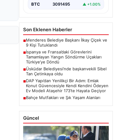
BTC
3091495
▲ +1.00%
Son Eklenen Haberler
Menderes Belediye Başkanı İlkay Çiçek ve
■
9 Kişi Tutuklandı
İspanya ve Fransa’daki Görevlerini
■
Tamamlayan Yangın Söndürme Uçakları
Türkiye’ye Döndü
Üsküdar Belediyesi’nde başkanvekili Sibel
■
Tan Çetinkaya oldu
DAP Yapı’dan Yenilikçi Bir Adım: Emlak
■
Konut Güvencesiyle Kendi Kendini Ödeyen
Ev Modeli Ataşehir 173’te Hayata Geçiyor
Bahçe Mutfakları ve Şık Yaşam Alanları
■
Güncel