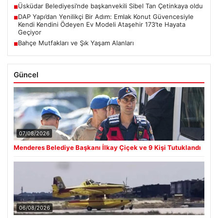
Üsküdar Belediyesi’nde başkanvekili Sibel Tan Çetinkaya oldu
■
DAP Yapı’dan Yenilikçi Bir Adım: Emlak Konut Güvencesiyle
■
Kendi Kendini Ödeyen Ev Modeli Ataşehir 173’te Hayata
Geçiyor
Bahçe Mutfakları ve Şık Yaşam Alanları
■
Güncel
07/08/2026
Menderes Belediye Başkanı İlkay Çiçek ve 9 Kişi Tutuklandı
06/08/2026