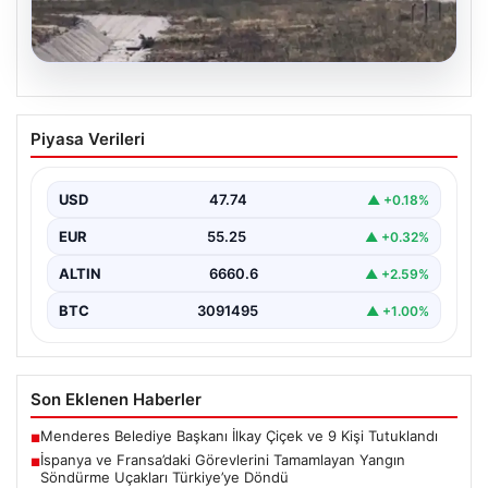
06.08.2026
İspanya ve Fransa’daki Görevlerini
Piyasa Verileri
Tamamlayan Yangın Söndürme Uçakları
Türkiye’ye Döndü
USD
47.74
▲ +0.18%
Orman Genel Müdürlüğü tarafından yapılan açıklamada,
yaz aylarında İspanya ve Fransa’da meydana gelen
EUR
55.25
▲ +0.32%
büyük…
ALTIN
6660.6
▲ +2.59%
BTC
3091495
▲ +1.00%
Son Eklenen Haberler
Menderes Belediye Başkanı İlkay Çiçek ve 9 Kişi Tutuklandı
■
İspanya ve Fransa’daki Görevlerini Tamamlayan Yangın
■
Söndürme Uçakları Türkiye’ye Döndü