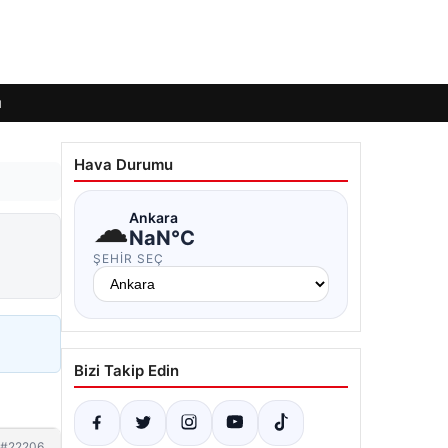
ı
Hava Durumu
☁
Ankara
NaN°C
ŞEHIR SEÇ
Bizi Takip Edin
#22206