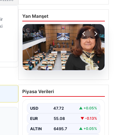
Yan Manşet
ir
ki
a
05.08.2026
Üsküdar Belediyesi’nde
Piyasa Verileri
başkanvekili Sibel Tan
Çetinkaya oldu
USD
47.72
▲ +0.05%
EUR
55.08
▼ -0.13%
ALTIN
6495.7
▲ +0.05%