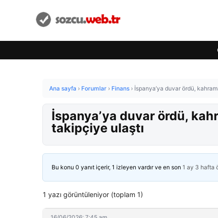
Ana sayfa
›
Forumlar
›
Finans
›
İspanya’ya duvar ördü, kahrama
İspanya’ya duvar ördü, kah
takipçiye ulaştı
Bu konu 0 yanıt içerir, 1 izleyen vardır ve en son
1 ay 3 hafta
1 yazı görüntüleniyor (toplam 1)
16/06/2026: 7:45 am