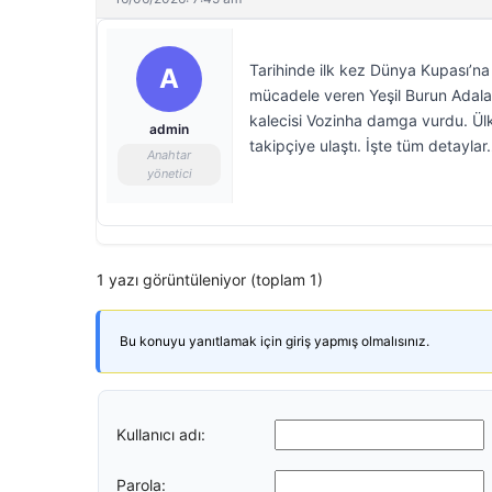
Tarihinde ilk kez Dünya Kupası’na k
A
mücadele veren Yeşil Burun Adaları
kalecisi Vozinha damga vurdu. Ül
admin
takipçiye ulaştı. İşte tüm detayla
Anahtar
yönetici
1 yazı görüntüleniyor (toplam 1)
Bu konuyu yanıtlamak için giriş yapmış olmalısınız.
Kullanıcı adı:
Parola: