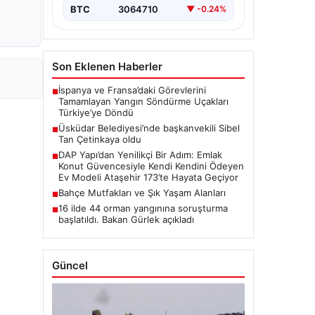
BTC
3064710
▼ -0.24%
Son Eklenen Haberler
İspanya ve Fransa’daki Görevlerini
■
Tamamlayan Yangın Söndürme Uçakları
Türkiye’ye Döndü
Üsküdar Belediyesi’nde başkanvekili Sibel
■
Tan Çetinkaya oldu
DAP Yapı’dan Yenilikçi Bir Adım: Emlak
■
Konut Güvencesiyle Kendi Kendini Ödeyen
Ev Modeli Ataşehir 173’te Hayata Geçiyor
Bahçe Mutfakları ve Şık Yaşam Alanları
■
16 ilde 44 orman yangınına soruşturma
■
başlatıldı. Bakan Gürlek açıkladı
Güncel