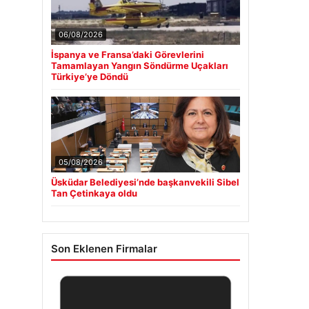
06/08/2026
İspanya ve Fransa’daki Görevlerini
Tamamlayan Yangın Söndürme Uçakları
Türkiye’ye Döndü
05/08/2026
Üsküdar Belediyesi’nde başkanvekili Sibel
Tan Çetinkaya oldu
Son Eklenen Firmalar