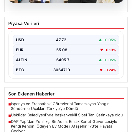
05.08.2026
Üsküdar Belediyesi’nde başkanvekili
Piyasa Verileri
Sibel Tan Çetinkaya oldu
USD
47.72
▲ +0.05%
EUR
55.08
▼ -0.13%
ALTIN
6495.7
▲ +0.05%
BTC
3064710
▼ -0.24%
Son Eklenen Haberler
İspanya ve Fransa’daki Görevlerini Tamamlayan Yangın
■
Söndürme Uçakları Türkiye’ye Döndü
Üsküdar Belediyesi’nde başkanvekili Sibel Tan Çetinkaya oldu
■
DAP Yapı’dan Yenilikçi Bir Adım: Emlak Konut Güvencesiyle
■
Kendi Kendini Ödeyen Ev Modeli Ataşehir 173’te Hayata
Geçiyor