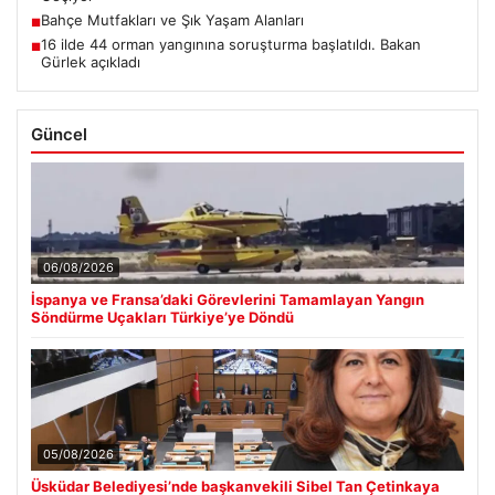
Bahçe Mutfakları ve Şık Yaşam Alanları
■
16 ilde 44 orman yangınına soruşturma başlatıldı. Bakan
■
Gürlek açıkladı
Güncel
06/08/2026
İspanya ve Fransa’daki Görevlerini Tamamlayan Yangın
Söndürme Uçakları Türkiye’ye Döndü
05/08/2026
Üsküdar Belediyesi’nde başkanvekili Sibel Tan Çetinkaya