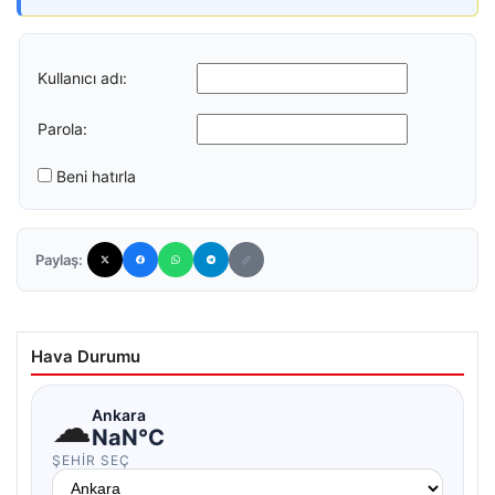
Kullanıcı adı:
Parola:
Beni hatırla
Paylaş:
Hava Durumu
☁
Ankara
NaN°C
ŞEHIR SEÇ