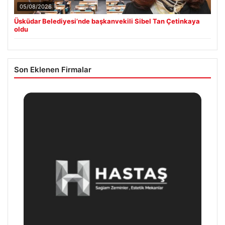
05/08/2026
Üsküdar Belediyesi’nde başkanvekili Sibel Tan Çetinkaya
oldu
Son Eklenen Firmalar