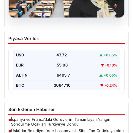
05.08.2026
Üsküdar Belediyesi’nde başkanvekili
Piyasa Verileri
Sibel Tan Çetinkaya oldu
USD
47.72
▲ +0.05%
EUR
55.08
▼ -0.13%
ALTIN
6495.7
▲ +0.05%
BTC
3064710
▼ -0.24%
Son Eklenen Haberler
İspanya ve Fransa’daki Görevlerini Tamamlayan Yangın
■
Söndürme Uçakları Türkiye’ye Döndü
Üsküdar Belediyesi’nde başkanvekili Sibel Tan Çetinkaya oldu
■