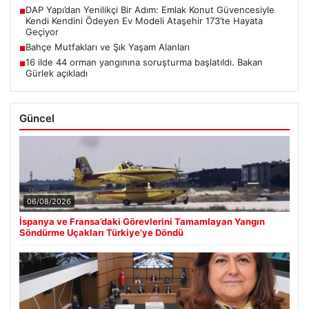
DAP Yapı’dan Yenilikçi Bir Adım: Emlak Konut Güvencesiyle
■
Kendi Kendini Ödeyen Ev Modeli Ataşehir 173’te Hayata
Geçiyor
Bahçe Mutfakları ve Şık Yaşam Alanları
■
16 ilde 44 orman yangınına soruşturma başlatıldı. Bakan
■
Gürlek açıkladı
Güncel
06/08/2026
İspanya ve Fransa’daki Görevlerini Tamamlayan Yangın
Söndürme Uçakları Türkiye’ye Döndü