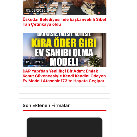
05/08/2026
Üsküdar Belediyesi’nde başkanvekili Sibel
Tan Çetinkaya oldu
05/08/2026
DAP Yapı’dan Yenilikçi Bir Adım: Emlak
Konut Güvencesiyle Kendi Kendini Ödeyen
Ev Modeli Ataşehir 173’te Hayata Geçiyor
Son Eklenen Firmalar