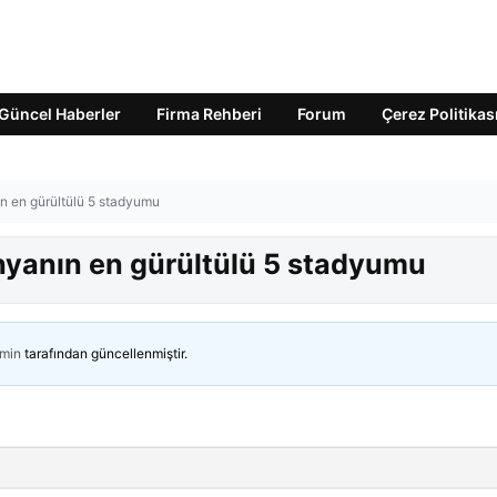
Güncel Haberler
Firma Rehberi
Forum
Çerez Politikas
n en gürültülü 5 stadyumu
nyanın en gürültülü 5 stadyumu
min
tarafından güncellenmiştir.