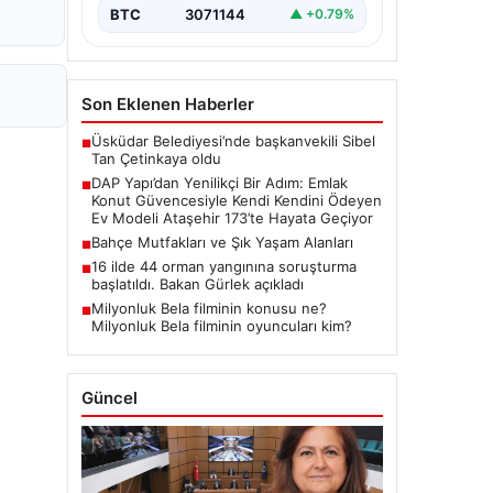
yenilikçi projeleriyle tanınan DAP
BTC
3071144
▲ +0.79%
Gayrimenkul Geliştirme, dikkat çekici
bir adım…
Son Eklenen Haberler
Üsküdar Belediyesi’nde başkanvekili Sibel
■
Tan Çetinkaya oldu
DAP Yapı’dan Yenilikçi Bir Adım: Emlak
■
Konut Güvencesiyle Kendi Kendini Ödeyen
Ev Modeli Ataşehir 173’te Hayata Geçiyor
Bahçe Mutfakları ve Şık Yaşam Alanları
■
16 ilde 44 orman yangınına soruşturma
■
başlatıldı. Bakan Gürlek açıkladı
Milyonluk Bela filminin konusu ne?
■
Milyonluk Bela filminin oyuncuları kim?
Güncel