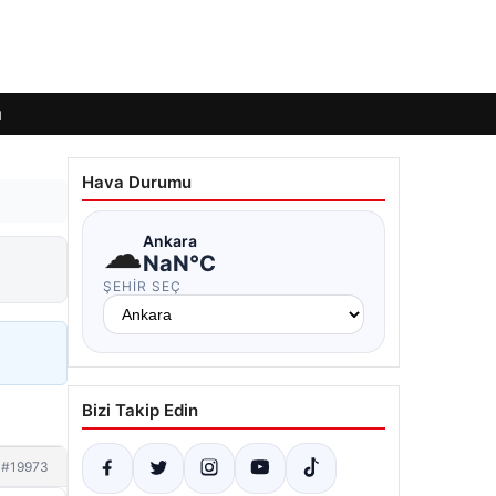
ı
Hava Durumu
☁
Ankara
NaN°C
ŞEHIR SEÇ
Bizi Takip Edin
#19973