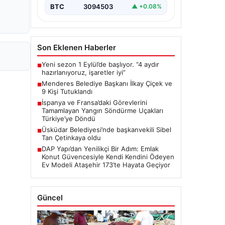
BTC
3094503
▲ +0.08%
Son Eklenen Haberler
Yeni sezon 1 Eylül’de başlıyor. “4 aydır
■
hazırlanıyoruz, işaretler iyi”
Menderes Belediye Başkanı İlkay Çiçek ve
■
9 Kişi Tutuklandı
İspanya ve Fransa’daki Görevlerini
■
Tamamlayan Yangın Söndürme Uçakları
Türkiye’ye Döndü
Üsküdar Belediyesi’nde başkanvekili Sibel
■
Tan Çetinkaya oldu
DAP Yapı’dan Yenilikçi Bir Adım: Emlak
■
Konut Güvencesiyle Kendi Kendini Ödeyen
Ev Modeli Ataşehir 173’te Hayata Geçiyor
Güncel