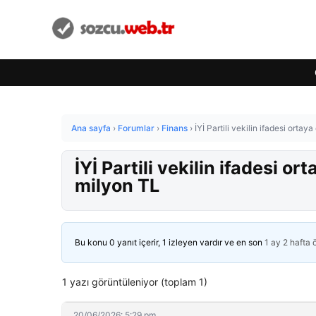
Ana sayfa
›
Forumlar
›
Finans
›
İYİ Partili vekilin ifadesi ortay
İYİ Partili vekilin ifadesi or
milyon TL
Bu konu 0 yanıt içerir, 1 izleyen vardır ve en son
1 ay 2 hafta
1 yazı görüntüleniyor (toplam 1)
20/06/2026: 5:29 pm