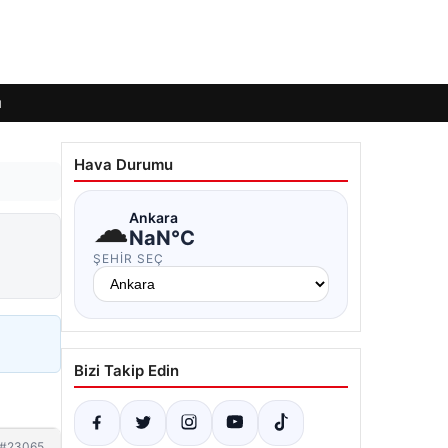
ı
Hava Durumu
☁
Ankara
NaN°C
ŞEHIR SEÇ
Bizi Takip Edin
#23065