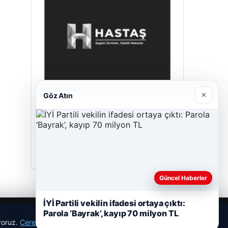
×
Göz Atın
Hastaş Beton
26/05/2026
Güncel Haberler
İYİ Partili vekilin ifadesi ortaya çıktı:
Parola ‘Bayrak’, kayıp 70 milyon TL
ıyoruz.
Çerez Politikamız
Reddet
Kabul Et