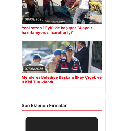
08/08/2026
Yeni sezon 1 Eylül’de başlıyor. “4 aydır
hazırlanıyoruz, işaretler iyi”
07/08/2026
Menderes Belediye Başkanı İlkay Çiçek ve
9 Kişi Tutuklandı
Son Eklenen Firmalar