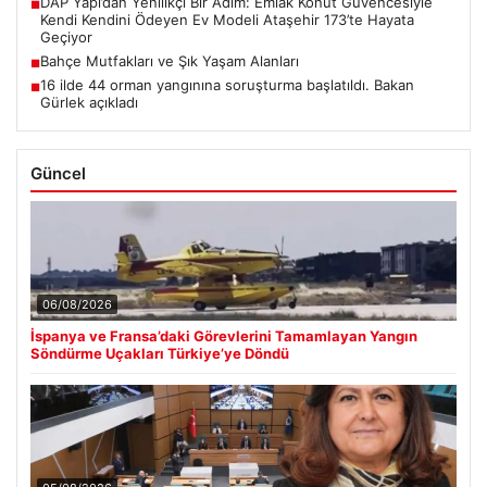
DAP Yapı’dan Yenilikçi Bir Adım: Emlak Konut Güvencesiyle
■
Kendi Kendini Ödeyen Ev Modeli Ataşehir 173’te Hayata
Geçiyor
Bahçe Mutfakları ve Şık Yaşam Alanları
■
16 ilde 44 orman yangınına soruşturma başlatıldı. Bakan
■
Gürlek açıkladı
Güncel
06/08/2026
İspanya ve Fransa’daki Görevlerini Tamamlayan Yangın
Söndürme Uçakları Türkiye’ye Döndü