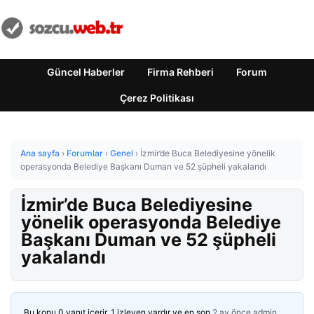
Güncel Haberler
Firma Rehberi
Forum
Çerez Politikası
Ana sayfa
›
Forumlar
›
Genel
›
İzmir’de Buca Belediyesine yönelik
operasyonda Belediye Başkanı Duman ve 52 şüpheli yakalandı
İzmir’de Buca Belediyesine
yönelik operasyonda Belediye
Başkanı Duman ve 52 şüpheli
yakalandı
Bu konu 0 yanıt içerir, 1 izleyen vardır ve en son
2 ay önce
admin