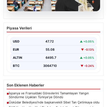
05.08.2026
Üsküdar Belediyesi’nde başkanvekili
Piyasa Verileri
Sibel Tan Çetinkaya oldu
USD
47.72
▲ +0.05%
EUR
55.08
▼ -0.13%
ALTIN
6495.7
▲ +0.05%
BTC
3064710
▼ -0.24%
Son Eklenen Haberler
İspanya ve Fransa’daki Görevlerini Tamamlayan Yangın
■
Söndürme Uçakları Türkiye’ye Döndü
Üsküdar Belediyesi’nde başkanvekili Sibel Tan Çetinkaya oldu
■