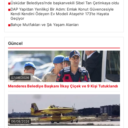
Üsküdar Belediyesi’nde başkanvekili Sibel Tan Çetinkaya oldu
■
DAP Yapı’dan Yenilikçi Bir Adım: Emlak Konut Güvencesiyle
■
Kendi Kendini Ödeyen Ev Modeli Ataşehir 173’te Hayata
Geçiyor
Bahçe Mutfakları ve Şık Yaşam Alanları
■
Güncel
07/08/2026
Menderes Belediye Başkanı İlkay Çiçek ve 9 Kişi Tutuklandı
06/08/2026