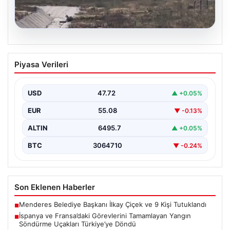
06.08.2026
İspanya ve Fransa’daki Görevlerini
Piyasa Verileri
Tamamlayan Yangın Söndürme Uçakları
Türkiye’ye Döndü
USD
47.72
▲ +0.05%
Orman Genel Müdürlüğü tarafından yapılan açıklamada,
yaz aylarında İspanya ve Fransa’da meydana gelen
EUR
55.08
▼ -0.13%
büyük…
ALTIN
6495.7
▲ +0.05%
BTC
3064710
▼ -0.24%
Son Eklenen Haberler
Menderes Belediye Başkanı İlkay Çiçek ve 9 Kişi Tutuklandı
■
İspanya ve Fransa’daki Görevlerini Tamamlayan Yangın
■
Söndürme Uçakları Türkiye’ye Döndü