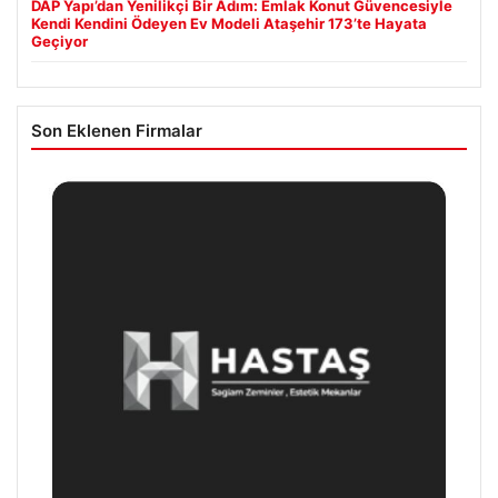
DAP Yapı’dan Yenilikçi Bir Adım: Emlak Konut Güvencesiyle
Kendi Kendini Ödeyen Ev Modeli Ataşehir 173’te Hayata
Geçiyor
Son Eklenen Firmalar