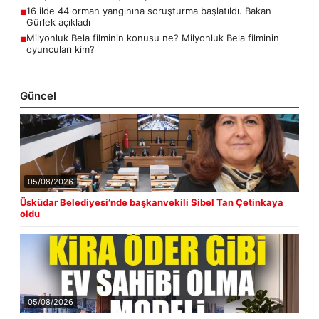
16 ilde 44 orman yangınına soruşturma başlatıldı. Bakan
■
Gürlek açıkladı
Milyonluk Bela filminin konusu ne? Milyonluk Bela filminin
■
oyuncuları kim?
Güncel
05/08/2026
Üsküdar Belediyesi’nde başkanvekili Sibel Tan Çetinkaya
oldu
05/08/2026