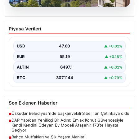
05.08.2026
DAP Yapı’dan Yenilikçi Bir Adım: Emlak
Piyasa Verileri
Konut Güvencesiyle Kendi Kendini
Ödeyen Ev Modeli Ataşehir 173’te
Hayata Geçiyor
USD
47.60
▲ +0.02%
Gayrimenkul sektöründe prestijli ve yenilikçi
EUR
55.19
▲ +0.18%
projeleriyle tanınan DAP Gayrimenkul Geliştirme, dikkat
çekici bir adım…
ALTIN
6497.1
▲ +0.02%
BTC
3071144
▲ +0.79%
Son Eklenen Haberler
Üsküdar Belediyesi’nde başkanvekili Sibel Tan Çetinkaya oldu
■
DAP Yapı’dan Yenilikçi Bir Adım: Emlak Konut Güvencesiyle
■
Kendi Kendini Ödeyen Ev Modeli Ataşehir 173’te Hayata
Geçiyor
Bahçe Mutfakları ve Şık Yaşam Alanları
■