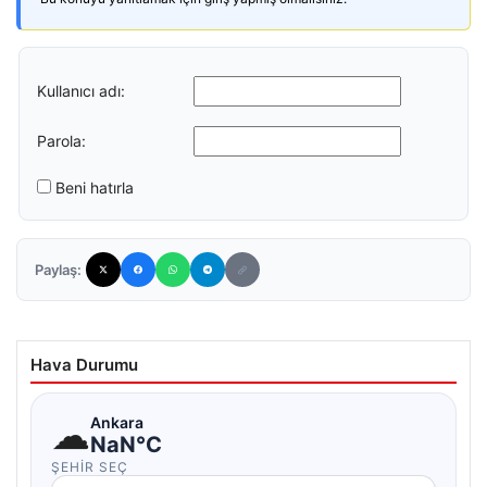
Kullanıcı adı:
Parola:
Beni hatırla
Paylaş:
Hava Durumu
☁
Ankara
NaN°C
ŞEHIR SEÇ