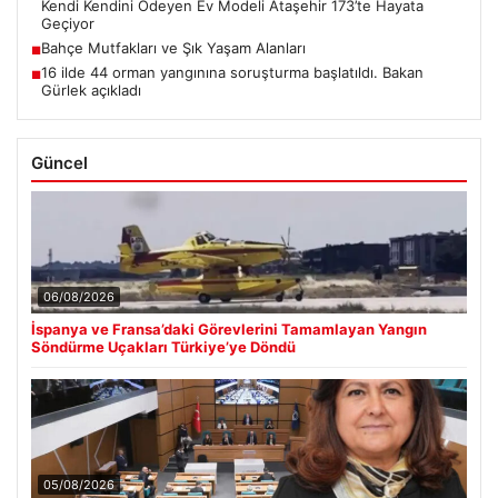
Kendi Kendini Ödeyen Ev Modeli Ataşehir 173’te Hayata
Geçiyor
Bahçe Mutfakları ve Şık Yaşam Alanları
■
16 ilde 44 orman yangınına soruşturma başlatıldı. Bakan
■
Gürlek açıkladı
Güncel
06/08/2026
İspanya ve Fransa’daki Görevlerini Tamamlayan Yangın
Söndürme Uçakları Türkiye’ye Döndü
05/08/2026