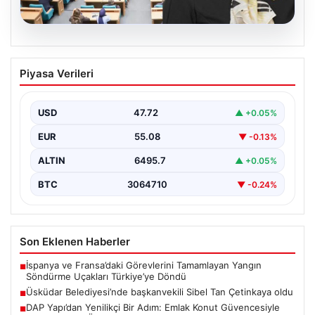
05.08.2026
Üsküdar Belediyesi’nde başkanvekili
Piyasa Verileri
Sibel Tan Çetinkaya oldu
USD
47.72
▲ +0.05%
EUR
55.08
▼ -0.13%
ALTIN
6495.7
▲ +0.05%
BTC
3064710
▼ -0.24%
Son Eklenen Haberler
İspanya ve Fransa’daki Görevlerini Tamamlayan Yangın
■
Söndürme Uçakları Türkiye’ye Döndü
Üsküdar Belediyesi’nde başkanvekili Sibel Tan Çetinkaya oldu
■
DAP Yapı’dan Yenilikçi Bir Adım: Emlak Konut Güvencesiyle
■