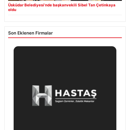
Üsküdar Belediyesi’nde başkanvekili Sibel Tan Çetinkaya
oldu
Son Eklenen Firmalar