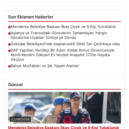
Son Eklenen Haberler
Menderes Belediye Başkanı İlkay Çiçek ve 9 Kişi Tutuklandı
■
İspanya ve Fransa’daki Görevlerini Tamamlayan Yangın
■
Söndürme Uçakları Türkiye’ye Döndü
Üsküdar Belediyesi’nde başkanvekili Sibel Tan Çetinkaya oldu
■
DAP Yapı’dan Yenilikçi Bir Adım: Emlak Konut Güvencesiyle
■
Kendi Kendini Ödeyen Ev Modeli Ataşehir 173’te Hayata
Geçiyor
Bahçe Mutfakları ve Şık Yaşam Alanları
■
Güncel
07/08/2026
Menderes Belediye Başkanı İlkay Çiçek ve 9 Kişi Tutuklandı