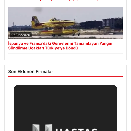
06/08/2026
İspanya ve Fransa’daki Görevlerini Tamamlayan Yangın
Söndürme Uçakları Türkiye’ye Döndü
Son Eklenen Firmalar