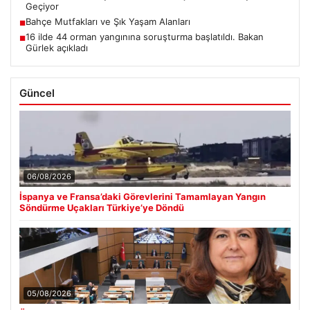
Geçiyor
Bahçe Mutfakları ve Şık Yaşam Alanları
■
16 ilde 44 orman yangınına soruşturma başlatıldı. Bakan
■
Gürlek açıkladı
Güncel
06/08/2026
İspanya ve Fransa’daki Görevlerini Tamamlayan Yangın
Söndürme Uçakları Türkiye’ye Döndü
05/08/2026