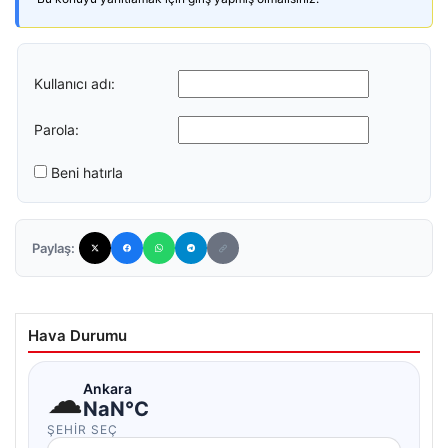
Kullanıcı adı:
Parola:
Beni hatırla
Paylaş:
Hava Durumu
☁
Ankara
NaN°C
ŞEHIR SEÇ