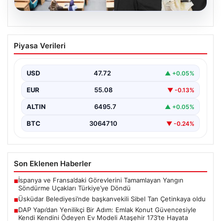
05.08.2026
Üsküdar Belediyesi’nde başkanvekili
Piyasa Verileri
Sibel Tan Çetinkaya oldu
USD
47.72
▲ +0.05%
EUR
55.08
▼ -0.13%
ALTIN
6495.7
▲ +0.05%
BTC
3064710
▼ -0.24%
Son Eklenen Haberler
İspanya ve Fransa’daki Görevlerini Tamamlayan Yangın
■
Söndürme Uçakları Türkiye’ye Döndü
Üsküdar Belediyesi’nde başkanvekili Sibel Tan Çetinkaya oldu
■
DAP Yapı’dan Yenilikçi Bir Adım: Emlak Konut Güvencesiyle
■
Kendi Kendini Ödeyen Ev Modeli Ataşehir 173’te Hayata