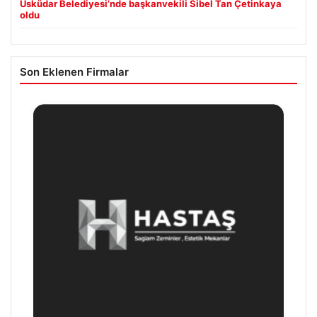
Üsküdar Belediyesi’nde başkanvekili Sibel Tan Çetinkaya
oldu
Son Eklenen Firmalar