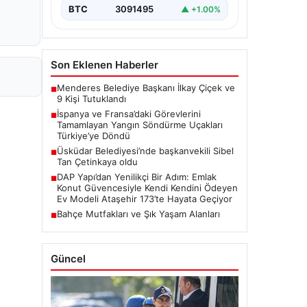
BTC
3091495
▲ +1.00%
Son Eklenen Haberler
Menderes Belediye Başkanı İlkay Çiçek ve
■
9 Kişi Tutuklandı
İspanya ve Fransa’daki Görevlerini
■
Tamamlayan Yangın Söndürme Uçakları
Türkiye’ye Döndü
Üsküdar Belediyesi’nde başkanvekili Sibel
■
Tan Çetinkaya oldu
DAP Yapı’dan Yenilikçi Bir Adım: Emlak
■
Konut Güvencesiyle Kendi Kendini Ödeyen
Ev Modeli Ataşehir 173’te Hayata Geçiyor
Bahçe Mutfakları ve Şık Yaşam Alanları
■
Güncel