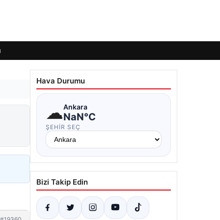
ı
Hava Durumu
☁
Ankara
NaN°C
ŞEHIR SEÇ
Bizi Takip Edin
#19360