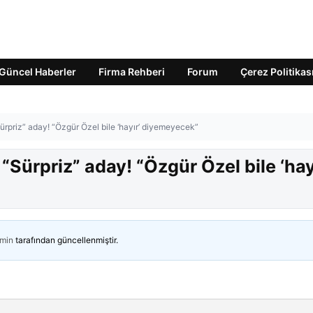
Güncel Haberler
Firma Rehberi
Forum
Çerez Politikas
“Sürpriz” aday! “Özgür Özel bile ‘hayır’ diyemeyecek”
: “Sürpriz” aday! “Özgür Özel bile ‘hay
min
tarafından güncellenmiştir.