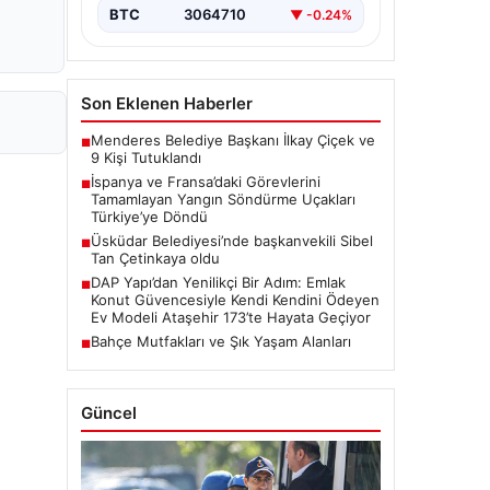
BTC
3064710
▼ -0.24%
Son Eklenen Haberler
Menderes Belediye Başkanı İlkay Çiçek ve
■
9 Kişi Tutuklandı
İspanya ve Fransa’daki Görevlerini
■
Tamamlayan Yangın Söndürme Uçakları
Türkiye’ye Döndü
Üsküdar Belediyesi’nde başkanvekili Sibel
■
Tan Çetinkaya oldu
DAP Yapı’dan Yenilikçi Bir Adım: Emlak
■
Konut Güvencesiyle Kendi Kendini Ödeyen
Ev Modeli Ataşehir 173’te Hayata Geçiyor
Bahçe Mutfakları ve Şık Yaşam Alanları
■
Güncel