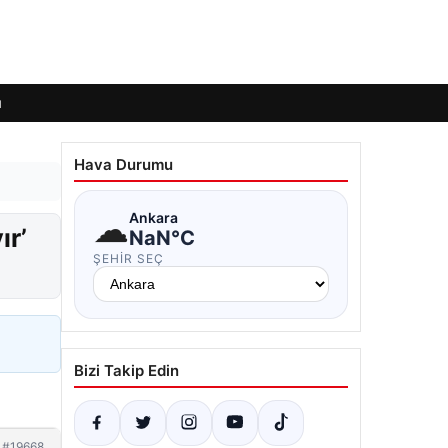
ı
Hava Durumu
☁
Ankara
ır’
NaN°C
ŞEHIR SEÇ
Bizi Takip Edin
#19668