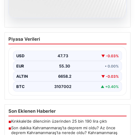
09.08.2026
Son dakika Kahramanmaraş’ta deprem
Piyasa Verileri
mi oldu? Az önce deprem
Kahramanmaraş’ta nerede oldu?
Kahramanmaraş deprem Kandilli ve
USD
47.73
▼ -0.03%
AFAD son depremler listesi 09 Ağustos
EUR
55.30
• 0.00%
2026
ALTIN
6658.2
▼ -0.03%
{"title": "Kahramanmaraş'ta Son Dakika Deprem Haberi
(09 Ağustos 2026)", "content": "09 Ağustos 2026
BTC
3107002
▲ +0.40%
tarihi…
Son Eklenen Haberler
Kırıkkale’de dilencinin üzerinden 25 bin 190 lira çıktı
■
Son dakika Kahramanmaraş’ta deprem mi oldu? Az önce
■
deprem Kahramanmaraş’ta nerede oldu? Kahramanmaraş