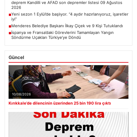
deprem Kandilli ve AFAD son depremler listesi 09 Ağustos
2026
Yeni sezon 1 Eylül’de başlıyor. “4 aydır hazırlanıyoruz, işaretler
■
iyi”
Menderes Belediye Başkanı İlkay Çiçek ve 9 Kişi Tutuklandı
■
İspanya ve Fransa’daki Görevlerini Tamamlayan Yangın
■
Söndürme Uçakları Türkiye’ye Döndü
Güncel
10/08/2026
Kırıkkale’de dilencinin üzerinden 25 bin 190 lira çıktı