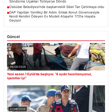
Söndürme Uçakları Türkiye’ye Döndü
Üsküdar Belediyesi’nde başkanvekili Sibel Tan Çetinkaya oldu
■
DAP Yapı’dan Yenilikçi Bir Adım: Emlak Konut Güvencesiyle
■
Kendi Kendini Ödeyen Ev Modeli Ataşehir 173’te Hayata
Geçiyor
Güncel
08/08/2026
Yeni sezon 1 Eylül’de başlıyor. “4 aydır hazırlanıyoruz,
işaretler iyi”
07/08/2026