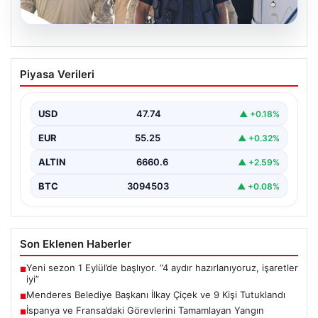
07.08.2026
Menderes Belediye Başkanı İlkay Çiçek
Piyasa Verileri
ve 9 Kişi Tutuklandı
İzmir'in Menderes ilçesinde, belediye başkanı İlkay
Çiçek'in de aralarında bulunduğu isimlere yönelik
USD
47.74
▲ +0.18%
yürütülen kapsamlı…
EUR
55.25
▲ +0.32%
ALTIN
6660.6
▲ +2.59%
BTC
3094503
▲ +0.08%
Son Eklenen Haberler
Yeni sezon 1 Eylül’de başlıyor. “4 aydır hazırlanıyoruz, işaretler
■
iyi”
Menderes Belediye Başkanı İlkay Çiçek ve 9 Kişi Tutuklandı
■
İspanya ve Fransa’daki Görevlerini Tamamlayan Yangın
■