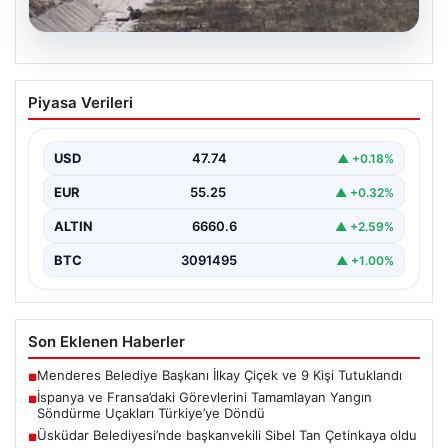
06.08.2026
İspanya ve Fransa’daki Görevlerini
Piyasa Verileri
Tamamlayan Yangın Söndürme Uçakları
Türkiye’ye Döndü
USD
47.74
▲ +0.18%
Orman Genel Müdürlüğü tarafından yapılan açıklamada,
yaz aylarında İspanya ve Fransa’da meydana gelen
EUR
55.25
▲ +0.32%
büyük…
ALTIN
6660.6
▲ +2.59%
BTC
3091495
▲ +1.00%
Son Eklenen Haberler
Menderes Belediye Başkanı İlkay Çiçek ve 9 Kişi Tutuklandı
■
İspanya ve Fransa’daki Görevlerini Tamamlayan Yangın
■
Söndürme Uçakları Türkiye’ye Döndü
Üsküdar Belediyesi’nde başkanvekili Sibel Tan Çetinkaya oldu
■