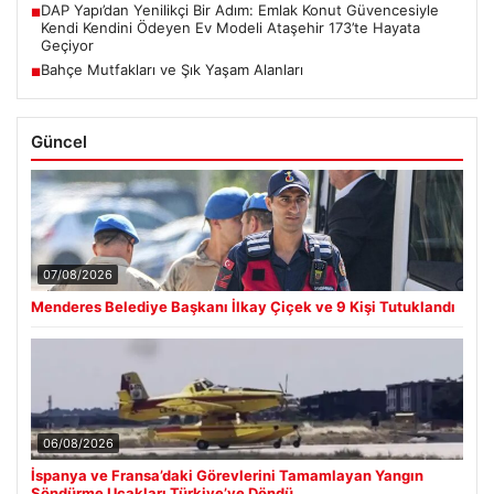
DAP Yapı’dan Yenilikçi Bir Adım: Emlak Konut Güvencesiyle
■
Kendi Kendini Ödeyen Ev Modeli Ataşehir 173’te Hayata
Geçiyor
Bahçe Mutfakları ve Şık Yaşam Alanları
■
Güncel
07/08/2026
Menderes Belediye Başkanı İlkay Çiçek ve 9 Kişi Tutuklandı
06/08/2026
İspanya ve Fransa’daki Görevlerini Tamamlayan Yangın
Söndürme Uçakları Türkiye’ye Döndü